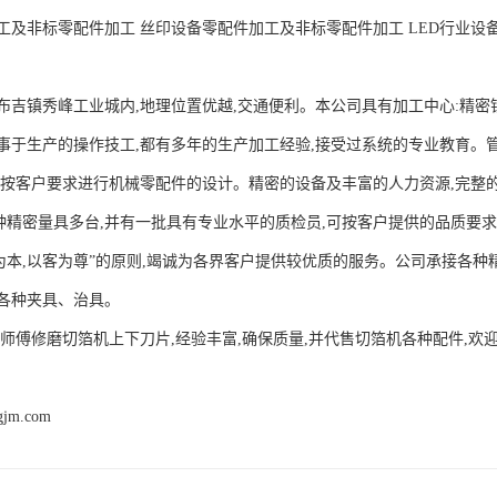
工及非标零配件加工 丝印设备零配件加工及非标零配件加工 LED行业设备


布吉镇秀峰工业城内,地理位置优越,交通便利。本公司具有加工中心:精
事于生产的操作技工,都有多年的生产加工经验,接受过系统的专业教育。
可按客户要求进行机械零配件的设计。精密的设备及丰富的人力资源,完整的
各种精密量具多台,并有一批具有专业水平的质检员,可按客户提供的品质要求,
以人为本,以客为尊”的原则,竭诚为各界客户提供较优质的服务。公司承接各
种夹具、治具。 

老师傅修磨切箔机上下刀片,经验丰富,确保质量,并代售切箔机各种配件,欢
ngjm.com
产品推荐