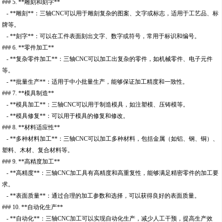
### 5. **雕刻和刻字**
- **雕刻**：三轴CNC可以用于雕刻复杂的图案、文字或标志，适用于工艺品、标
牌等。
- **刻字**：可以在工件表面刻出文字、数字或符号，常用于标识和编号。
### 6. **零件加工**
- **复杂零件加工**：三轴CNC可以加工出复杂的零件，如机械零件、电子元件
等。
- **批量生产**：适用于中小批量生产，能够保证加工精度和一致性。
### 7. **模具制造**
- **模具加工**：三轴CNC可以用于制造模具，如注塑模、压铸模等。
- **模具修复**：可以用于模具的修复和修改。
### 8. **材料适应性**
- **多种材料加工**：三轴CNC可以加工多种材料，包括金属（如铝、钢、铜）、
塑料、木材、复合材料等。
### 9. **高精度加工**
- **高精度**：三轴CNC加工具有高精度和高重复性，能够满足精密零件的加工要
求。
- **表面质量**：通过合理的加工参数和选择，可以获得良好的表面质量。
### 10. **自动化生产**
- **自动化**：三轴CNC加工可以实现自动化生产，减少人工干预，提高生产效