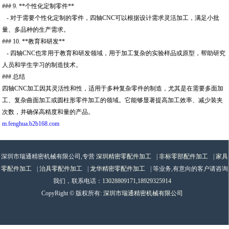
### 9. **个性化定制零件**
- 对于需要个性化定制的零件，四轴CNC可以根据设计需求灵活加工，满足小批
量、多品种的生产需求。
### 10. **教育和研发**
- 四轴CNC也常用于教育和研发领域，用于加工复杂的实验样品或原型，帮助研究
人员和学生学习的制造技术。
### 总结
四轴CNC加工因其灵活性和性，适用于多种复杂零件的制造，尤其是在需要多面加
工、复杂曲面加工或圆柱形零件加工的领域。它能够显著提高加工效率、减少装夹
次数，并确保高精度和量的产品。
m.fenghua.b2b168.com
深圳市瑞通精密机械有限公司,专营
深圳精密零配件加工
|
非标零部配件加工
|
家具
零配件加工
|
治具零配件加工
|
龙华精密零配件加工
| 等业务,有意向的客户请咨询
我们，联系电话：
13028809171,18929325914
CopyRight © 版权所有:
深圳市瑞通精密机械有限公司