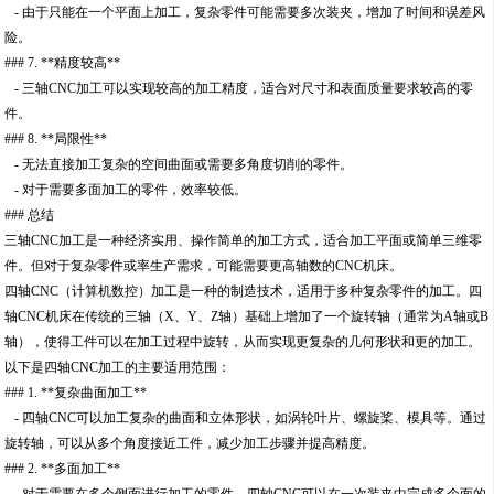
- 由于只能在一个平面上加工，复杂零件可能需要多次装夹，增加了时间和误差风
险。
### 7. **精度较高**
- 三轴CNC加工可以实现较高的加工精度，适合对尺寸和表面质量要求较高的零
件。
### 8. **局限性**
- 无法直接加工复杂的空间曲面或需要多角度切削的零件。
- 对于需要多面加工的零件，效率较低。
### 总结
三轴CNC加工是一种经济实用、操作简单的加工方式，适合加工平面或简单三维零
件。但对于复杂零件或率生产需求，可能需要更高轴数的CNC机床。
四轴CNC（计算机数控）加工是一种的制造技术，适用于多种复杂零件的加工。四
轴CNC机床在传统的三轴（X、Y、Z轴）基础上增加了一个旋转轴（通常为A轴或B
轴），使得工件可以在加工过程中旋转，从而实现更复杂的几何形状和更的加工。
以下是四轴CNC加工的主要适用范围：
### 1. **复杂曲面加工**
- 四轴CNC可以加工复杂的曲面和立体形状，如涡轮叶片、螺旋桨、模具等。通过
旋转轴，可以从多个角度接近工件，减少加工步骤并提高精度。
### 2. **多面加工**
- 对于需要在多个侧面进行加工的零件，四轴CNC可以在一次装夹中完成多个面的