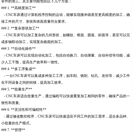
零件的加工。其主要功能包括以下几个方面：
### 1. **高精度加工**
- CNC车床通过计算机程序控制的运动，能够实现微米级甚至更高精度的加工，确
保工件的尺寸、形状和表面质量符合要求。
### 2. **复杂形状加工**
- CNC车床可以加工复杂的几何形状，如螺纹、锥面、圆弧、斜面等，甚至可以完
成多轴联动加工，实现复杂曲面的加工。
### 3. **自动化操作**
- CNC车床可以实现自动化加工，包括自动换刀、自动测量、自动补偿等功能，减
少人工干预，提高生产效率和一致性。
### 4. **多工序集成**
- 一台CNC车床可以集成多种加工工序，如车削、铣削、钻孔、攻丝等，减少工件
在不同设备之间的转移，提高加工效率。
### 5. **批量生产**
- CNC车床适合批量生产，通过编程可以快速重复加工相同的零件，确保产品的一
致性和质量。
### 6. **灵活性和可编程性**
- 通过修改数控程序，CNC车床可以快速适应不同工件的加工需求，适合多品种、
小批量的生产模式。
### 7. **管理**