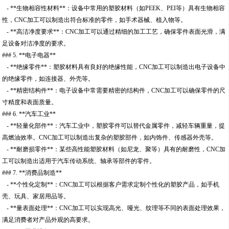
- **生物相容性材料**：设备中常用的塑胶材料（如PEEK、PEI等）具有生物相容
性，CNC加工可以制造出符合标准的零件，如手术器械、植入物等。
- **高洁净度要求**：CNC加工可以通过精细的加工工艺，确保零件表面光滑，满
足设备对洁净度的要求。
### 5. **电子电器**
- **绝缘零件**：塑胶材料具有良好的绝缘性能，CNC加工可以制造出电子设备中
的绝缘零件，如连接器、外壳等。
- **精密结构件**：电子设备中常需要精密的结构件，CNC加工可以确保零件的尺
寸精度和表面质量。
### 6. **汽车工业**
- **轻量化部件**：汽车工业中，塑胶零件可以替代金属零件，减轻车辆重量，提
高燃油效率。CNC加工可以制造出复杂的塑胶部件，如内饰件、传感器外壳等。
- **耐磨损零件**：某些高性能塑胶材料（如尼龙、聚等）具有的耐磨性，CNC加
工可以制造出适用于汽车传动系统、轴承等部件的零件。
### 7. **消费品制造**
- **个性化定制**：CNC加工可以根据客户需求定制个性化的塑胶产品，如手机
壳、玩具、家居用品等。
- **量表面处理**：CNC加工可以实现高光、哑光、纹理等不同的表面处理效果，
满足消费者对产品外观的高要求。