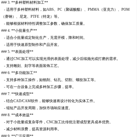
### 3. **多种塑料材料加工**
- 适用于多种塑料材料，如ABS、PC（聚碳酸酯）、PMMA（亚克力）、POM
（赛钢）、尼龙、PTFE（特龙）等。
- 能够根据材料特性调整加工参数，确保加工质量。
### 4. **小批量生产**
- 适合小批量或定制化生产，无需开模，降和时间。
- 适用于快速原型制作和产品开发。
### 5. **表面处理**
- 通过CNC加工可以实现光滑的表面处理，减少后续抛光或打磨的需求。
- 支持雕刻、刻字等表面装饰工艺。
### 6. **多功能加工**
- 支持多种加工操作，如铣削、钻孔、切割、螺纹加工等。
- 可在一台设备上完成多种加工步骤，提率。
### 7. **快速成型**
- 结合CAD/CAM软件，能够快速将设计转化为实体工件。
- 缩短产品开发周期，加快市场响应速度。
### 8. **成本效益**
- 对于小批量或复杂零件，CNC加工比传统注塑成型更具成本优势。
- 减少材料浪费，提高资源利用率。
### 9. **广泛应用**