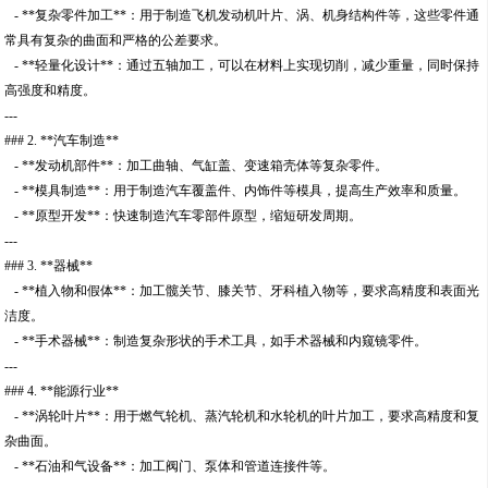
- **复杂零件加工**：用于制造飞机发动机叶片、涡、机身结构件等，这些零件通
常具有复杂的曲面和严格的公差要求。
- **轻量化设计**：通过五轴加工，可以在材料上实现切削，减少重量，同时保持
高强度和精度。
---
### 2. **汽车制造**
- **发动机部件**：加工曲轴、气缸盖、变速箱壳体等复杂零件。
- **模具制造**：用于制造汽车覆盖件、内饰件等模具，提高生产效率和质量。
- **原型开发**：快速制造汽车零部件原型，缩短研发周期。
---
### 3. **器械**
- **植入物和假体**：加工髋关节、膝关节、牙科植入物等，要求高精度和表面光
洁度。
- **手术器械**：制造复杂形状的手术工具，如手术器械和内窥镜零件。
---
### 4. **能源行业**
- **涡轮叶片**：用于燃气轮机、蒸汽轮机和水轮机的叶片加工，要求高精度和复
杂曲面。
- **石油和气设备**：加工阀门、泵体和管道连接件等。