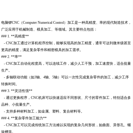
电脑锣CNC（Computer Numerical Control）加工是一种高精度、率的现代制造技术，
广泛应用于机械制造、模具加工、等领域。其主要特点包括：
### 1. **高精度**
- CNC加工通过计算机程序控制，能够实现高的加工精度，通常可达到微米级甚至
更高的精度，满足复杂零件和精密模具的加工需求。
### 2. **率**
- CNC加工自动化程度高，可以连续工作，减少人工干预，加工速度快，适合批量
生产。
- 多轴联动功能（如3轴、4轴、5轴）可以一次性完成复杂零件的加工，减少工序
转换时间。
### 3. **灵活性强**
- 通过更换程序，CNC机床可以快速适应不同形状、尺寸的零件加工，特别适合多
品种、小批量生产。
- 支持多种材料加工，如金属、塑料、复合材料等。
### 4. **复杂零件加工能力**
- CNC加工可以完成传统加工方法难以实现的复杂几何形状，如曲面、异形孔、螺
旋槽等。