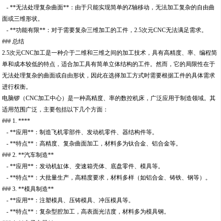
- **无法处理复杂曲面**：由于只能实现简单的Z轴移动，无法加工复杂的自由曲
面或三维形状。
- **功能有限**：对于需要复杂三维加工的工件，2.5次元CNC无法满足需求。
### 总结
2.5次元CNC加工是一种介于二维和三维之间的加工技术，具有高精度、率、编程简
单和成本较低的特点，适合加工具有简单立体结构的工件。然而，它的局限性在于
无法处理复杂的曲面或自由形状，因此在选择加工方式时需要根据工件的具体需求
进行权衡。
电脑锣（CNC加工中心）是一种高精度、率的数控机床，广泛应用于制造领域。其
适用范围广泛，主要包括以下几个方面：
### 1. ****
- **应用**：制造飞机零部件、发动机零件、器结构件等。
- **特点**：高精度、复杂曲面加工，材料多为钛合金、铝合金等。
### 2. **汽车制造**
- **应用**：发动机缸体、变速箱壳体、底盘零件、模具等。
- **特点**：大批量生产，高精度要求，材料多样（如铝合金、铸铁、钢等）。
### 3. **模具制造**
- **应用**：注塑模具、压铸模具、冲压模具等。
- **特点**：复杂型腔加工，高表面光洁度，材料多为模具钢。