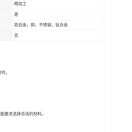
精加工
是
铝合金，铜，不锈钢，钛合金
否
零件。
。
的性能要求选择合适的材料。