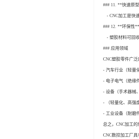
### 11. **快速原
- CNC加工是
### 12. **环保性*
- 塑胶材料可回
### 应用领域
CNC塑胶零件广
- 汽车行业（轻
- 电子电气（绝缘
- 设备（手术器械
- （轻量化、高强
- 工业设备（耐磨
总之，CNC加工
CNC数控加工厂