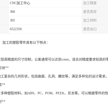
CNC加工中心
加工精度
360
是否库存
305
加工材料
6522350
是否出口
控）加工的塑胶零件具有以下特点：
以实现高精度的尺寸控制，公差通常可以达到±mm，适合对精度要求较高的
何形状**
以加工复杂的几何形状，包括曲面、孔洞、螺纹等，满足多样化的设计需求
性**
于多种塑胶材料，如ABS、PC、POM、PEEK、尼龙等，可以根据零件
好**