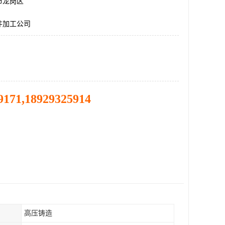
市龙岗区
件加工公司
9171,18929325914
高压铸造