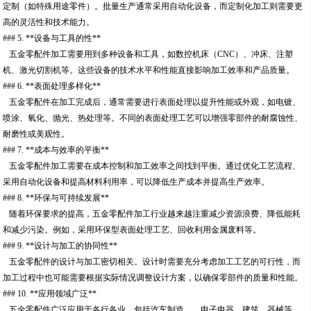
定制（如特殊用途零件）。批量生产通常采用自动化设备，而定制化加工则需要更
高的灵活性和技术能力。
### 5. **设备与工具的性**
五金零配件加工需要用到多种设备和工具，如数控机床（CNC）、冲床、注塑
机、激光切割机等。这些设备的技术水平和性能直接影响加工效率和产品质量。
### 6. **表面处理多样化**
五金零配件在加工完成后，通常需要进行表面处理以提升性能或外观，如电镀、
喷涂、氧化、抛光、热处理等。不同的表面处理工艺可以增强零部件的耐腐蚀性、
耐磨性或美观性。
### 7. **成本与效率的平衡**
五金零配件加工需要在成本控制和加工效率之间找到平衡。通过优化工艺流程、
采用自动化设备和提高材料利用率，可以降低生产成本并提高生产效率。
### 8. **环保与可持续发展**
随着环保要求的提高，五金零配件加工行业越来越注重减少资源浪费、降低能耗
和减少污染。例如，采用环保型表面处理工艺、回收利用金属废料等。
### 9. **设计与加工的协同性**
五金零配件的设计与加工密切相关。设计时需要充分考虑加工工艺的可行性，而
加工过程中也可能需要根据实际情况调整设计方案，以确保零部件的质量和性能。
### 10. **应用领域广泛**
五金零配件广泛应用于各行各业，包括汽车制造、、电子电器、建筑、器械等。