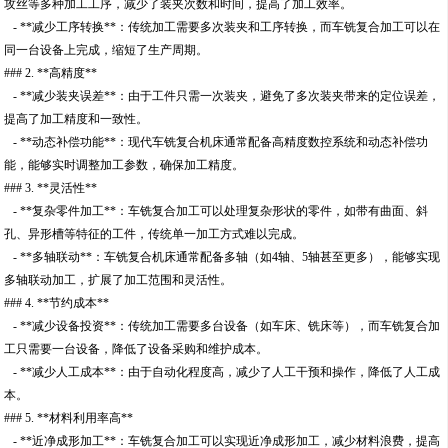
攻丝等多种加工工序，减少了装夹次数和时间，提高了加工效率。
- **减少工序转换**：传统加工需要多次装夹和工序转换，而车铣复合加工可以在
同一台设备上完成，缩短了生产周期。
### 2. **高精度**
- **减少装夹误差**：由于工件只需一次装夹，避免了多次装夹带来的定位误差，
提高了加工精度和一致性。
- **动态补偿功能**：现代车铣复合机床通常配备高精度数控系统和动态补偿功
能，能够实时调整加工参数，确保加工精度。
### 3. **灵活性**
- **复杂零件加工**：车铣复合加工可以处理复杂形状的零件，如带有曲面、斜
孔、异形槽等特征的工件，传统单一加工方式难以完成。
- **多轴联动**：车铣复合机床通常配备多轴（如4轴、5轴甚至更多），能够实现
多轴联动加工，扩展了加工范围和灵活性。
### 4. **节约成本**
- **减少设备投资**：传统加工需要多台设备（如车床、铣床等），而车铣复合加
工只需要一台设备，降低了设备采购和维护成本。
- **减少人工成本**：由于自动化程度高，减少了人工干预和操作，降低了人工成
本。
### 5. **材料利用率高**
- **近净成形加工**：车铣复合加工可以实现近净成形加工，减少材料浪费，提高