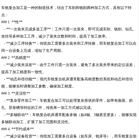
车铣复合加工是一种的制造技术，结合了车削和铣削两种加工方式，具有以下特
点：
### 1. **性**
- **一次装夹完成多道工序**：工件只需一次装夹，即可完成车削、铣削、钻孔、
攻丝等多种加工工序，减少了装夹次数和时间，提高了加工效率。
- **减少工序转换**：传统加工需要多次装夹和工序转换，而车铣复合加工可以在
同一台设备上完成，缩短了生产周期。
### 2. **高精度**
- **减少装夹误差**：由于工件只需一次装夹，避免了多次装夹带来的定位误差，
提高了加工精度和一致性。
- **动态补偿功能**：现代车铣复合机床通常配备高精度数控系统和动态补偿功
能，能够实时调整加工参数，确保加工精度。
### 3. **灵活性**
- **复杂零件加工**：车铣复合加工可以处理复杂形状的零件，如带有曲面、斜
孔、异形槽等特征的工件，传统单一加工方式难以完成。
- **多轴联动**：车铣复合机床通常配备多轴（如4轴、5轴甚至更多），能够实现
多轴联动加工，扩展了加工范围和灵活性。
### 4. **节约成本**
- **减少设备投资**：传统加工需要多台设备（如车床、铣床等），而车铣复合加