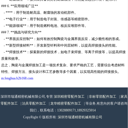
### 6. **应用领域广泛**
- ****：用于制造耐高温、耐腐蚀的发动机部件。
- **电子行业**：用于制造电子封装、传感器等精密部件。
- **能源领域**：用于制造燃料电池、核反应堆部件等。
### 7. **挑战与研究方向**
- **界面反应控制**：如何有效控制陶瓷与金属界面反应，减少脆性相的形成。
- **新型焊接材料**：开发新型钎料和中间层材料，以提高焊接接头的性能。
- **焊接技术**：探索新的焊接技术，如电子束焊接、等离子焊接等，以提高焊接
质量和效率。
总之，陶瓷与金属焊接加工是一项技术复杂、要求严格的工艺，需要综合考虑材料
特性、焊接方法、接头设计和工艺参数等多个因素，以实现高性能的焊接接头。
m.fenghua.b2b168.com
深圳市瑞通精密机械有限公司,专营
深圳精密零配件加工
|
非标零部配件加工
|
家具
零配件加工
|
治具零配件加工
|
龙华精密零配件加工
| 等业务,有意向的客户请咨询
我们，联系电话：
13028809171,18929325914
CopyRight © 版权所有:
深圳市瑞通精密机械有限公司