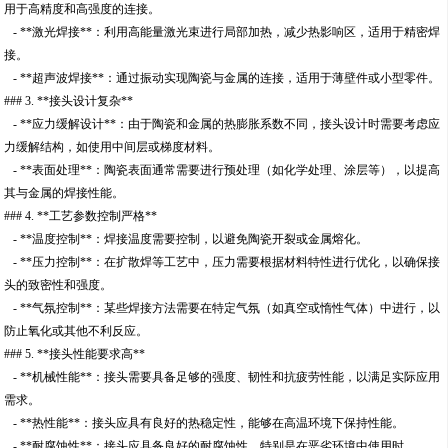
用于高精度和高强度的连接。
- **激光焊接**：利用高能量激光束进行局部加热，减少热影响区，适用于精密焊
接。
- **超声波焊接**：通过振动实现陶瓷与金属的连接，适用于薄壁件或小型零件。
### 3. **接头设计复杂**
- **应力缓解设计**：由于陶瓷和金属的热膨胀系数不同，接头设计时需要考虑应
力缓解结构，如使用中间层或梯度材料。
- **表面处理**：陶瓷表面通常需要进行预处理（如化学处理、涂层等），以提高
其与金属的焊接性能。
### 4. **工艺参数控制严格**
- **温度控制**：焊接温度需要控制，以避免陶瓷开裂或金属熔化。
- **压力控制**：在扩散焊等工艺中，压力需要根据材料特性进行优化，以确保接
头的致密性和强度。
- **气氛控制**：某些焊接方法需要在特定气氛（如真空或惰性气体）中进行，以
防止氧化或其他不利反应。
### 5. **接头性能要求高**
- **机械性能**：接头需要具备足够的强度、韧性和抗疲劳性能，以满足实际应用
需求。
- **热性能**：接头应具有良好的热稳定性，能够在高温环境下保持性能。
- **耐腐蚀性**：接头应具备良好的耐腐蚀性，特别是在恶劣环境中使用时。