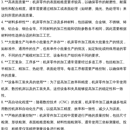
3. **高表面质量**：机床零件的表面粗糙度要求较高，以确保零件的耐磨性、耐腐
蚀性和配合精度。通常需要通过精加工或表面处理（如研磨、抛光、热处理等）来
达到所需的表面质量。
4. **材料多样性**：机床零件加工涉及多种材料，包括碳钢、合金钢、不锈钢、铸
铁、铝合金、铜合金等。不同材料的加工性能和切削参数各不相同，因此需要根据
材料特性选择合适的和加工工艺。
5. **大批量生产与单件小批量生产并存**：机床零件加工既有大批量生产的情况，
如标准件、通用件的生产，也有单件小批量生产的情况，如定制化或特殊用途的零
件。不同的生产规模对加工工艺、设备和生产组织有不同的要求。
6. **工艺复杂、工序多**：机床零件的加工通常需要经过多道工序，包括粗加工、
半精加工、精加工、热处理、表面处理等。每道工序都需要严格控制，以确保终零
件的质量。
7. **设备和工装夹具的使用**：为了提高加工效率和精度，机床零件加工中常使用
机床、数控机床以及的工装夹具。这些设备和夹具能够提高加工的稳定性和一致
性。
8. **高自动化程度**：随着数控技术（CNC）的发展，机床零件加工越来越多地采
用数控机床和自动化生产线，以提高加工精度、效率和一致性，减少人为误差。
9. **严格的质量控制**：机床零件加工过程中需要进行严格的质量控制，包括尺寸
检测、形状检测、表面粗糙度检测、材料性能检测等。通常使用三坐标测量机、投
影仪、粗糙度仪等精密测量设备进行检测。