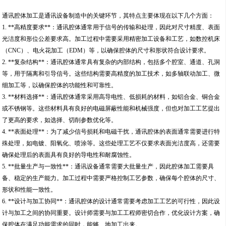
通讯腔体加工是通讯设备制造中的关键环节，其特点主要体现在以下几个方面：
1. **高精度要求**：通讯腔体通常用于信号的传输和处理，因此对尺寸精度、表面
光洁度和形位公差要求高。加工过程中需要采用精密加工设备和工艺，如数控机床
（CNC）、电火花加工（EDM）等，以确保腔体的尺寸和形状符合设计要求。
2. **复杂结构**：通讯腔体通常具有复杂的内部结构，包括多个腔室、通道、孔洞
等，用于隔离和引导信号。这些结构需要高精度的加工技术，如多轴联动加工、微
细加工等，以确保腔体的功能性和可靠性。
3. **材料选择**：通讯腔体通常采用高导电性、低损耗的材料，如铝合金、铜合金
或不锈钢等。这些材料具有良好的电磁屏蔽性能和机械强度，但也对加工工艺提出
了更高的要求，如选择、切削参数优化等。
4. **表面处理**：为了减少信号损耗和电磁干扰，通讯腔体的表面通常需要进行特
殊处理，如电镀、阳氧化、喷涂等。这些处理工艺不仅要求表面光洁度高，还需要
确保处理后的表面具有良好的导电性和耐腐蚀性。
5. **批量生产与一致性**：通讯设备通常需要大批量生产，因此腔体加工需要具
备、稳定的生产能力。加工过程中需要严格控制工艺参数，确保每个腔体的尺寸、
形状和性能一致性。
6. **设计与加工协同**：通讯腔体的设计通常需要考虑加工工艺的可行性，因此设
计与加工之间的协同重要。设计师需要与加工工程师密切合作，优化设计方案，确
保腔体在满足功能需求的同时，能够、地加工出来。