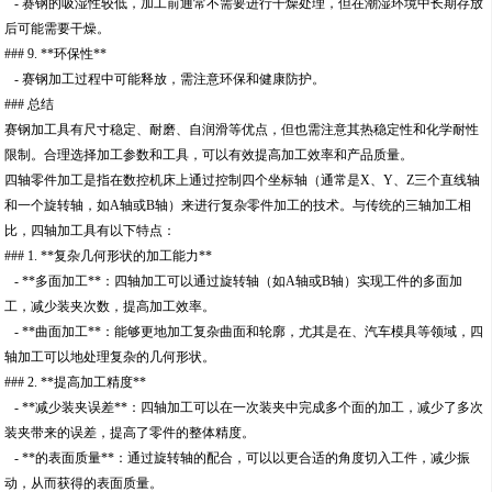
- 赛钢的吸湿性较低，加工前通常不需要进行干燥处理，但在潮湿环境中长期存放
后可能需要干燥。
### 9. **环保性**
- 赛钢加工过程中可能释放，需注意环保和健康防护。
### 总结
赛钢加工具有尺寸稳定、耐磨、自润滑等优点，但也需注意其热稳定性和化学耐性
限制。合理选择加工参数和工具，可以有效提高加工效率和产品质量。
四轴零件加工是指在数控机床上通过控制四个坐标轴（通常是X、Y、Z三个直线轴
和一个旋转轴，如A轴或B轴）来进行复杂零件加工的技术。与传统的三轴加工相
比，四轴加工具有以下特点：
### 1. **复杂几何形状的加工能力**
- **多面加工**：四轴加工可以通过旋转轴（如A轴或B轴）实现工件的多面加
工，减少装夹次数，提高加工效率。
- **曲面加工**：能够更地加工复杂曲面和轮廓，尤其是在、汽车模具等领域，四
轴加工可以地处理复杂的几何形状。
### 2. **提高加工精度**
- **减少装夹误差**：四轴加工可以在一次装夹中完成多个面的加工，减少了多次
装夹带来的误差，提高了零件的整体精度。
- **的表面质量**：通过旋转轴的配合，可以以更合适的角度切入工件，减少振
动，从而获得的表面质量。