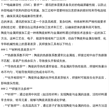
7. **电磁兼容性（EMC）要求**：通讯腔体需要具备良好的电磁屏蔽性能，以防止
外部电磁干扰和内部信号泄漏。加工过程中需要特别注意腔体的密封性和导电连续
性，确保其满足电磁兼容性要求。
总的来说，通讯腔体加工是一个涉及高精度、复杂结构、特殊材料和严格性能要求
的制造过程，需要综合运用多种加工技术和工艺，以确保腔体的量和高可靠性。
陶瓷与金属焊接加工是一种将陶瓷材料与金属材料通过焊接技术连接在一起的加工
方法。这种工艺在、电子、能源等领域有广泛应用，但由于陶瓷和金属在物理、化
学和机械性能上的显著差异，其焊接加工具有以下特点：
### 1. **材料性质差异大**
- **热膨胀系数不同**：陶瓷的热膨胀系数通常比金属低，焊接过程中由于热膨胀
不匹配，容易产生残余应力，导致接头开裂或失效。
- **导热性差异**：陶瓷的导热性通常较低，而金属的导热性较高，焊接时热量分
布不均匀，可能导致局部过热或冷却不均。
- **化学相容性**：陶瓷和金属的化学性质差异较大，焊接时可能发生化学反应，
影响接头性能。
### 2. **焊接方法多样**
- **钎焊**：通过使用中间层（如活性钎料）实现陶瓷与金属的连接。活性钎料通
常含有钛、锆等元素，能够与陶瓷表面形成化学键。
- **扩散焊**：在高温高压下，通过原子扩散实现陶瓷与金属的结合。这种方法适