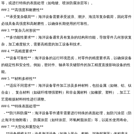
等，或进行特殊的表面处理（如电镀、喷涂防腐涂层等）。
### 2. **高强度和耐磨性**
- **承受复杂载荷**：海洋设备需要承受波浪、潮汐、海流等复杂载荷，因此零件
必须具备高强度和高耐磨性，以确保长期使用的可靠性。
### 3. **复杂几何形状**
- **多功能性要求**：海洋设备通常具有复杂的结构和功能，导致零件几何形状复
杂，加工难度较大，需要高精度的加工设备和技术。
### 4. **高精度要求**
- **设备可靠性**：海洋设备的运行环境恶劣，对零件的精度要求高，以确保设备
的稳定性和安全性。例如，密封件、轴承等关键部件的加工精度直接影响设备的性
能。
### 5. **材料多样性**
- **适应不同需求**：海洋设备零件加工涉及多种材料，包括金属（如钢、铝、钛
合金）、复合材料（如碳纤维增强塑料）和非金属材料（如橡胶、塑料），加工工
艺需根据材料特性进行调整。
### 6. **特殊表面处理**
- **防污和防腐**：海洋设备零件通常需要进行特殊的表面处理，如防污涂层（防
止海洋生物附着）、防腐涂层（如锌涂层、环氧树脂涂层）等，以延长使用寿命。
### 7. **大型化和重型化**
- **设备规模大**：许多海洋设备（如海上平台、船舶、深海探测器）体积庞大，