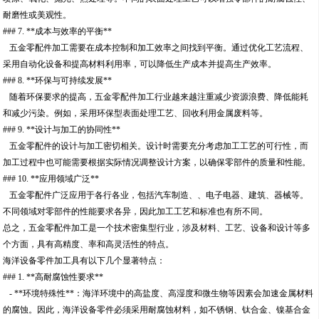
耐磨性或美观性。
### 7. **成本与效率的平衡**
五金零配件加工需要在成本控制和加工效率之间找到平衡。通过优化工艺流程、
采用自动化设备和提高材料利用率，可以降低生产成本并提高生产效率。
### 8. **环保与可持续发展**
随着环保要求的提高，五金零配件加工行业越来越注重减少资源浪费、降低能耗
和减少污染。例如，采用环保型表面处理工艺、回收利用金属废料等。
### 9. **设计与加工的协同性**
五金零配件的设计与加工密切相关。设计时需要充分考虑加工工艺的可行性，而
加工过程中也可能需要根据实际情况调整设计方案，以确保零部件的质量和性能。
### 10. **应用领域广泛**
五金零配件广泛应用于各行各业，包括汽车制造、、电子电器、建筑、器械等。
不同领域对零部件的性能要求各异，因此加工工艺和标准也有所不同。
总之，五金零配件加工是一个技术密集型行业，涉及材料、工艺、设备和设计等多
个方面，具有高精度、率和高灵活性的特点。
海洋设备零件加工具有以下几个显著特点：
### 1. **高耐腐蚀性要求**
- **环境特殊性**：海洋环境中的高盐度、高湿度和微生物等因素会加速金属材料
的腐蚀。因此，海洋设备零件必须采用耐腐蚀材料，如不锈钢、钛合金、镍基合金