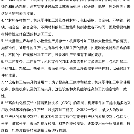
蚀性和配合精度。通常需要通过精加工或表面处理（如研磨、抛光、热处理等）来
达到所需的表面质量。
4. **材料多样性**：机床零件加工涉及多种材料，包括碳钢、合金钢、不锈钢、铸
铁、铝合金、铜合金等。不同材料的加工性能和切削参数各不相同，因此需要根据
材料特性选择合适的和加工工艺。
5. **大批量生产与单件小批量生产并存**：机床零件加工既有大批量生产的情况，
如标准件、通用件的生产，也有单件小批量生产的情况，如定制化或特殊用途的零
件。不同的生产规模对加工工艺、设备和生产组织有不同的要求。
6. **工艺复杂、工序多**：机床零件的加工通常需要经过多道工序，包括粗加工、
半精加工、精加工、热处理、表面处理等。每道工序都需要严格控制，以确保终零
件的质量。
7. **设备和工装夹具的使用**：为了提高加工效率和精度，机床零件加工中常使用
机床、数控机床以及的工装夹具。这些设备和夹具能够提高加工的稳定性和一致
性。
8. **高自动化程度**：随着数控技术（CNC）的发展，机床零件加工越来越多地采
用数控机床和自动化生产线，以提高加工精度、效率和一致性，减少人为误差。
9. **严格的质量控制**：机床零件加工过程中需要进行严格的质量控制，包括尺寸
检测、形状检测、表面粗糙度检测、材料性能检测等。通常使用三坐标测量机、投
影仪、粗糙度仪等精密测量设备进行检测。