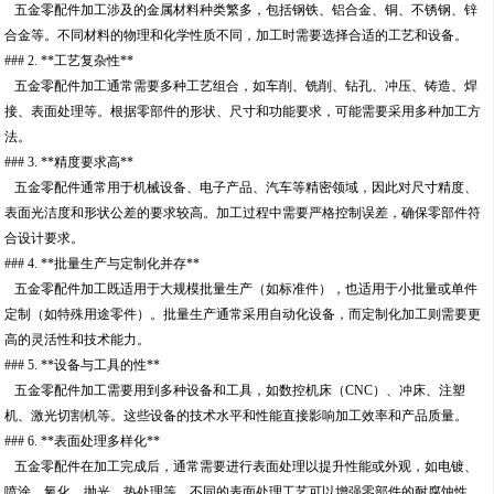
五金零配件加工涉及的金属材料种类繁多，包括钢铁、铝合金、铜、不锈钢、锌
合金等。不同材料的物理和化学性质不同，加工时需要选择合适的工艺和设备。
### 2. **工艺复杂性**
五金零配件加工通常需要多种工艺组合，如车削、铣削、钻孔、冲压、铸造、焊
接、表面处理等。根据零部件的形状、尺寸和功能要求，可能需要采用多种加工方
法。
### 3. **精度要求高**
五金零配件通常用于机械设备、电子产品、汽车等精密领域，因此对尺寸精度、
表面光洁度和形状公差的要求较高。加工过程中需要严格控制误差，确保零部件符
合设计要求。
### 4. **批量生产与定制化并存**
五金零配件加工既适用于大规模批量生产（如标准件），也适用于小批量或单件
定制（如特殊用途零件）。批量生产通常采用自动化设备，而定制化加工则需要更
高的灵活性和技术能力。
### 5. **设备与工具的性**
五金零配件加工需要用到多种设备和工具，如数控机床（CNC）、冲床、注塑
机、激光切割机等。这些设备的技术水平和性能直接影响加工效率和产品质量。
### 6. **表面处理多样化**
五金零配件在加工完成后，通常需要进行表面处理以提升性能或外观，如电镀、
喷涂、氧化、抛光、热处理等。不同的表面处理工艺可以增强零部件的耐腐蚀性、