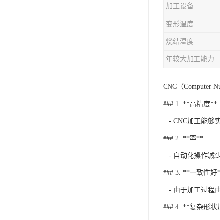
加工设备
变形温度
烧结温度
年较大加工能力
CNC（Comput
### 1. **高精度**
- CNC加工能
### 2. **率**
- 自动化操作减
### 3. **一致性好*
- 由于加工过程
### 4. **复杂