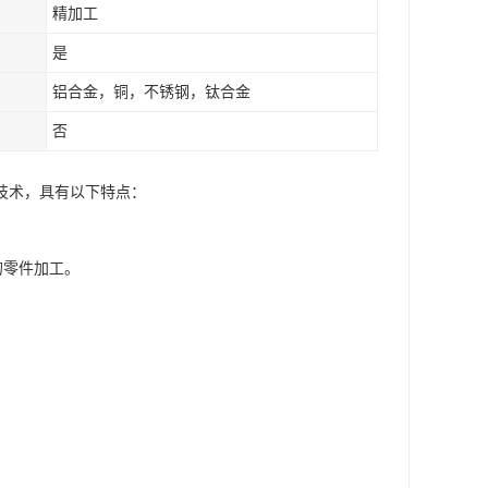
精加工
是
铝合金，铜，不锈钢，钛合金
否
化加工技术，具有以下特点：
的零件加工。