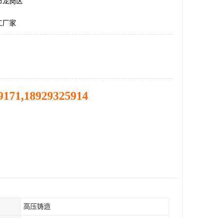
市龙岗区
工厂家
9171,18929325914
高压铸造