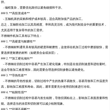
持。
- 编程复杂，需要优化路径以避免碰撞和干涉。
### 9. **高投资成本**
- 五轴机床的采购和维护成本较高，适合高附加值产品的加工。
总之，五轴联动加工以其高精度、率和高灵活性，成为现代制造业中的重要技术，
尤其适用于复杂零件的加工需求。
不锈钢件机加工具有以下特点：
### 1. **高硬度与耐磨性**
- 不锈钢材料通常具有较高的硬度和耐磨性，这使得在机加工过程中磨损较快，需
要选择更耐磨的材料（如硬质合金或涂层）。
### 2. **加工硬化倾向**
- 不锈钢在切削过程中容易产生加工硬化现象，特别是在低切削速度和进给量时。
这会导致加工难度增加，因此需要合理选择切削参数以避免硬化。
### 3. **导热性差**
- 不锈钢的导热性较差，切削过程中产生的热量不易散失，容易导致和工件温度升
高，影响加工精度和寿命。因此，通常需要充分使用切削液进行冷却。
### 4. **粘附性强**
- 不锈钢在切削过程中容易与发生粘附，导致切屑粘在上，影响加工表面质量和性
能。选择适当的涂层和切削液可以减少粘附现象。
### 5. **切屑不易断**