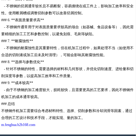
- 不锈钢的切屑通常较长且不易断裂，容易缠绕在或工件上，影响加工效率和安全
性。使用断屑槽或调整切削参数可以改善切屑控制。
### 6. **表面质量要求高**
- 不锈钢件通常用于对表面质量要求较高的场合（如器械、食品设备等），因此需
要精细的加工工艺和参数控制，以避免划痕、毛刺等缺陷。
### 7. **耐腐蚀性**
- 不锈钢的耐腐蚀性是其重要特性，但在机加工过程中，如果处理不当（如使用不
合适的切削液或加工后未及时清理），可能会影响其耐腐蚀性能。
### 8. **选择与参数优化**
- 针对不锈钢的特性，需要选择的材料和几何形状，并优化切削速度、进给量和切
削深度等参数，以提高加工效率和工件质量。
### 9. **成本较高**
- 由于不锈钢的加工难度较大，损耗较快，且需要更高的工艺要求，因此不锈钢件
机加工的成本通常较高。
### 总结
不锈钢件机加工需要综合考虑材料特性、选择、切削参数和冷却润滑等因素，通过
合理的工艺设计和技术手段，才能实现、量的加工。
m.fenghua.b2b168.com