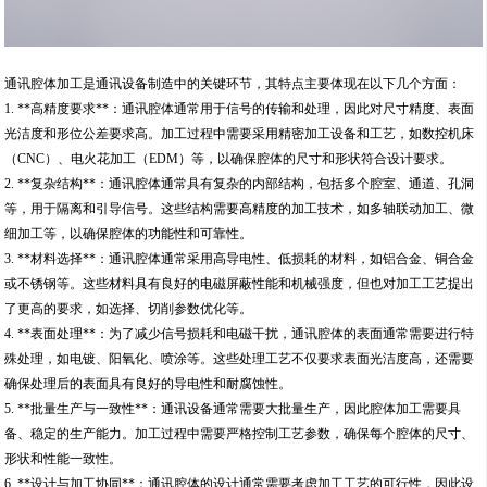
通讯腔体加工是通讯设备制造中的关键环节，其特点主要体现在以下几个方面：
1. **高精度要求**：通讯腔体通常用于信号的传输和处理，因此对尺寸精度、表面
光洁度和形位公差要求高。加工过程中需要采用精密加工设备和工艺，如数控机床
（CNC）、电火花加工（EDM）等，以确保腔体的尺寸和形状符合设计要求。
2. **复杂结构**：通讯腔体通常具有复杂的内部结构，包括多个腔室、通道、孔洞
等，用于隔离和引导信号。这些结构需要高精度的加工技术，如多轴联动加工、微
细加工等，以确保腔体的功能性和可靠性。
3. **材料选择**：通讯腔体通常采用高导电性、低损耗的材料，如铝合金、铜合金
或不锈钢等。这些材料具有良好的电磁屏蔽性能和机械强度，但也对加工工艺提出
了更高的要求，如选择、切削参数优化等。
4. **表面处理**：为了减少信号损耗和电磁干扰，通讯腔体的表面通常需要进行特
殊处理，如电镀、阳氧化、喷涂等。这些处理工艺不仅要求表面光洁度高，还需要
确保处理后的表面具有良好的导电性和耐腐蚀性。
5. **批量生产与一致性**：通讯设备通常需要大批量生产，因此腔体加工需要具
备、稳定的生产能力。加工过程中需要严格控制工艺参数，确保每个腔体的尺寸、
形状和性能一致性。
6. **设计与加工协同**：通讯腔体的设计通常需要考虑加工工艺的可行性，因此设