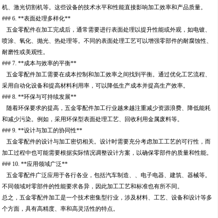
机、激光切割机等。这些设备的技术水平和性能直接影响加工效率和产品质量。
### 6. **表面处理多样化**
五金零配件在加工完成后，通常需要进行表面处理以提升性能或外观，如电镀、
喷涂、氧化、抛光、热处理等。不同的表面处理工艺可以增强零部件的耐腐蚀性、
耐磨性或美观性。
### 7. **成本与效率的平衡**
五金零配件加工需要在成本控制和加工效率之间找到平衡。通过优化工艺流程、
采用自动化设备和提高材料利用率，可以降低生产成本并提高生产效率。
### 8. **环保与可持续发展**
随着环保要求的提高，五金零配件加工行业越来越注重减少资源浪费、降低能耗
和减少污染。例如，采用环保型表面处理工艺、回收利用金属废料等。
### 9. **设计与加工的协同性**
五金零配件的设计与加工密切相关。设计时需要充分考虑加工工艺的可行性，而
加工过程中也可能需要根据实际情况调整设计方案，以确保零部件的质量和性能。
### 10. **应用领域广泛**
五金零配件广泛应用于各行各业，包括汽车制造、、电子电器、建筑、器械等。
不同领域对零部件的性能要求各异，因此加工工艺和标准也有所不同。
总之，五金零配件加工是一个技术密集型行业，涉及材料、工艺、设备和设计等多
个方面，具有高精度、率和高灵活性的特点。