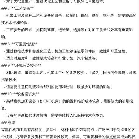
- 对于大批量生产，通过优化工艺和设备，可以降低单位成本。
### 7. **工艺复杂**
- 机加工涉及多种工艺和设备的组合，如车削、铣削、磨削、钻孔等，需要较高的
技术水平和经验。
- 工艺参数的设置（如切削速度、进给量、选择等）对加工质量和效率有重要影
响。
### 8. **可重复性强**
- 通过数控技术和标准化工艺，机加工能够保证零部件的一致性和可重复性。
- 适合对精度和一致性要求较高的行业，如、汽车制造等。
### 9. **环境污染较少**
- 相比铸造、锻造等工艺，机加工产生的废料较少，且多为可回收的金属屑，环境
污染较小。
- 但需要注意切削液和冷却剂的使用和处理，以减少对环境的影响。
### 10. **设备投资大**
- 高精度机加工设备（如CNC机床）的购置和维护成本较高，需要较大的初期投
资。
- 设备的更新换代速度较快，需要持续投入以保持技术竞争力。
### 总结
零部件机加工具有高精度、灵活性、材料适应性强等特点，广泛应用于制造业的各
个领域。尽管设备投资和工艺复杂性较高，但其、可重复和量的特点使其成为现代