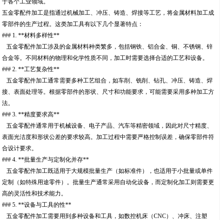
于各个工业领域。
五金零配件加工是指通过机械加工、冲压、铸造、焊接等工艺，将金属材料加工成
零部件的生产过程。这类加工具有以下几个显著特点：
### 1. **材料多样性**
五金零配件加工涉及的金属材料种类繁多，包括钢铁、铝合金、铜、不锈钢、锌
合金等。不同材料的物理和化学性质不同，加工时需要选择合适的工艺和设备。
### 2. **工艺复杂性**
五金零配件加工通常需要多种工艺组合，如车削、铣削、钻孔、冲压、铸造、焊
接、表面处理等。根据零部件的形状、尺寸和功能要求，可能需要采用多种加工方
法。
### 3. **精度要求高**
五金零配件通常用于机械设备、电子产品、汽车等精密领域，因此对尺寸精度、
表面光洁度和形状公差的要求较高。加工过程中需要严格控制误差，确保零部件符
合设计要求。
### 4. **批量生产与定制化并存**
五金零配件加工既适用于大规模批量生产（如标准件），也适用于小批量或单件
定制（如特殊用途零件）。批量生产通常采用自动化设备，而定制化加工则需要更
高的灵活性和技术能力。
### 5. **设备与工具的性**
五金零配件加工需要用到多种设备和工具，如数控机床（CNC）、冲床、注塑