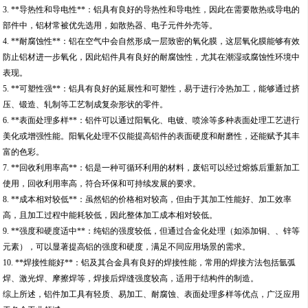
3. **导热性和导电性**：铝具有良好的导热性和导电性，因此在需要散热或导电的
部件中，铝材常被优先选用，如散热器、电子元件外壳等。
4. **耐腐蚀性**：铝在空气中会自然形成一层致密的氧化膜，这层氧化膜能够有效
防止铝材进一步氧化，因此铝件具有良好的耐腐蚀性，尤其在潮湿或腐蚀性环境中
表现。
5. **可塑性强**：铝具有良好的延展性和可塑性，易于进行冷热加工，能够通过挤
压、锻造、轧制等工艺制成复杂形状的零件。
6. **表面处理多样**：铝件可以通过阳氧化、电镀、喷涂等多种表面处理工艺进行
美化或增强性能。阳氧化处理不仅能提高铝件的表面硬度和耐磨性，还能赋予其丰
富的色彩。
7. **回收利用率高**：铝是一种可循环利用的材料，废铝可以经过熔炼后重新加工
使用，回收利用率高，符合环保和可持续发展的要求。
8. **成本相对较低**：虽然铝的价格相对较高，但由于其加工性能好、加工效率
高，且加工过程中能耗较低，因此整体加工成本相对较低。
9. **强度和硬度适中**：纯铝的强度较低，但通过合金化处理（如添加铜、、锌等
元素），可以显著提高铝的强度和硬度，满足不同应用场景的需求。
10. **焊接性能好**：铝及其合金具有良好的焊接性能，常用的焊接方法包括氩弧
焊、激光焊、摩擦焊等，焊接后焊缝强度较高，适用于结构件的制造。
综上所述，铝件加工具有轻质、易加工、耐腐蚀、表面处理多样等优点，广泛应用