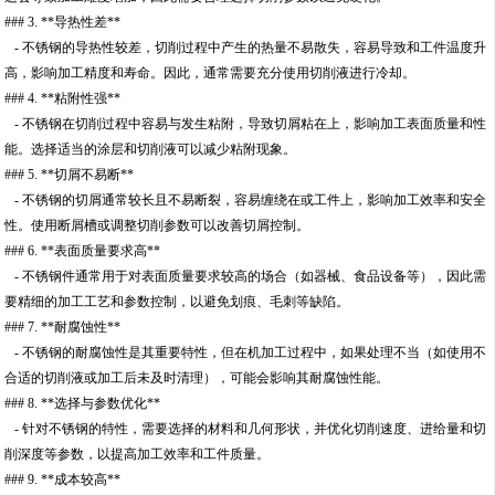
### 3. **导热性差**
- 不锈钢的导热性较差，切削过程中产生的热量不易散失，容易导致和工件温度升
高，影响加工精度和寿命。因此，通常需要充分使用切削液进行冷却。
### 4. **粘附性强**
- 不锈钢在切削过程中容易与发生粘附，导致切屑粘在上，影响加工表面质量和性
能。选择适当的涂层和切削液可以减少粘附现象。
### 5. **切屑不易断**
- 不锈钢的切屑通常较长且不易断裂，容易缠绕在或工件上，影响加工效率和安全
性。使用断屑槽或调整切削参数可以改善切屑控制。
### 6. **表面质量要求高**
- 不锈钢件通常用于对表面质量要求较高的场合（如器械、食品设备等），因此需
要精细的加工工艺和参数控制，以避免划痕、毛刺等缺陷。
### 7. **耐腐蚀性**
- 不锈钢的耐腐蚀性是其重要特性，但在机加工过程中，如果处理不当（如使用不
合适的切削液或加工后未及时清理），可能会影响其耐腐蚀性能。
### 8. **选择与参数优化**
- 针对不锈钢的特性，需要选择的材料和几何形状，并优化切削速度、进给量和切
削深度等参数，以提高加工效率和工件质量。
### 9. **成本较高**