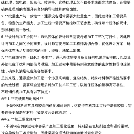
殊处理，如电镀、阳氧化、喷涂等。这些处理工艺不仅要求表面光洁度高，还需要
确保处理后的表面具有良好的导电性和耐腐蚀性。
5. **批量生产与一致性**：通讯设备通常需要大批量生产，因此腔体加工需要具
备、稳定的生产能力。加工过程中需要严格控制工艺参数，确保每个腔体的尺寸、
形状和性能一致性。
6. **设计与加工协同**：通讯腔体的设计通常需要考虑加工工艺的可行性，因此设
计与加工之间的协同重要。设计师需要与加工工程师密切合作，优化设计方案，确
保腔体在满足功能需求的同时，能够、地加工出来。
7. **电磁兼容性（EMC）要求**：通讯腔体需要具备良好的电磁屏蔽性能，以防止
外部电磁干扰和内部信号泄漏。加工过程中需要特别注意腔体的密封性和导电连续
性，确保其满足电磁兼容性要求。
总的来说，通讯腔体加工是一个涉及高精度、复杂结构、特殊材料和严格性能要求
的制造过程，需要综合运用多种加工技术和工艺，以确保腔体的量和高可靠性。
不锈钢件机加工具有以下特点：
### 1. **高硬度与耐磨性**
- 不锈钢材料通常具有较高的硬度和耐磨性，这使得在机加工过程中磨损较快，需
要选择更耐磨的材料（如硬质合金或涂层）。
### 2. **加工硬化倾向**
- 不锈钢在切削过程中容易产生加工硬化现象，特别是在低切削速度和进给量时。
这会导致加工难度增加，因此需要合理选择切削参数以避免硬化。