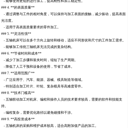
- 能够使用更短的进行加工，提高刚性和加工稳定性。
### 4. **的表面质量**
- 通过调整与工件的相对角度，可以保持与加工表面的接触，减少振动，提高表面
光洁度。
- 适用于高表面质量要求的零件加工。
### 5. **灵活性强**
- 五轴机床可以在多个方向上旋转和移动，适应不同形状和尺寸的工件加工需求。
- 能够加工传统三轴机床无法完成的复杂结构。
### 6. **节省时间和成本**
- 减少了加工步骤和装夹时间，缩短了生产周期。
- 降低了人工干预和设备的使用，节省了成本。
### 7. **适用范围广**
- 广泛应用于、汽车、能源、器械、模具制造等领域。
- 特别适合加工叶片、叶轮、复杂模具等高难度零件。
### 8. **技术门槛高**
- 五轴联动加工对机床、编程和操作人员的技术要求较高，需要的软件和技能支
持。
- 编程复杂，需要优化路径以避免碰撞和干涉。
### 9. **高投资成本**
- 五轴机床的采购和维护成本较高，适合高附加值产品的加工。