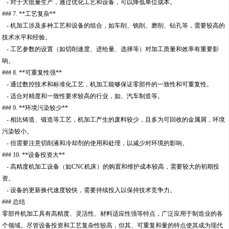
- 对于大批量生产，通过优化工艺和设备，可以降低单位成本。
### 7. **工艺复杂**
- 机加工涉及多种工艺和设备的组合，如车削、铣削、磨削、钻孔等，需要较高的
技术水平和经验。
- 工艺参数的设置（如切削速度、进给量、选择等）对加工质量和效率有重要影
响。
### 8. **可重复性强**
- 通过数控技术和标准化工艺，机加工能够保证零部件的一致性和可重复性。
- 适合对精度和一致性要求较高的行业，如、汽车制造等。
### 9. **环境污染较少**
- 相比铸造、锻造等工艺，机加工产生的废料较少，且多为可回收的金属屑，环境
污染较小。
- 但需要注意切削液和冷却剂的使用和处理，以减少对环境的影响。
### 10. **设备投资大**
- 高精度机加工设备（如CNC机床）的购置和维护成本较高，需要较大的初期投
资。
- 设备的更新换代速度较快，需要持续投入以保持技术竞争力。
### 总结
零部件机加工具有高精度、灵活性、材料适应性强等特点，广泛应用于制造业的各
个领域。尽管设备投资和工艺复杂性较高，但其、可重复和量的特点使其成为现代