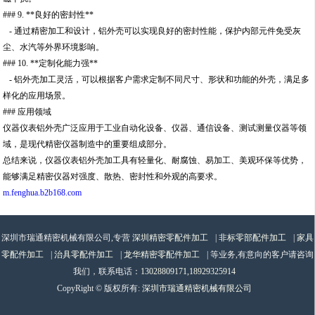
### 9. **良好的密封性**
- 通过精密加工和设计，铝外壳可以实现良好的密封性能，保护内部元件免受灰
尘、水汽等外界环境影响。
### 10. **定制化能力强**
- 铝外壳加工灵活，可以根据客户需求定制不同尺寸、形状和功能的外壳，满足多
样化的应用场景。
### 应用领域
仪器仪表铝外壳广泛应用于工业自动化设备、仪器、通信设备、测试测量仪器等领
域，是现代精密仪器制造中的重要组成部分。
总结来说，仪器仪表铝外壳加工具有轻量化、耐腐蚀、易加工、美观环保等优势，
能够满足精密仪器对强度、散热、密封性和外观的高要求。
m.fenghua.b2b168.com
深圳市瑞通精密机械有限公司,专营
深圳精密零配件加工
|
非标零部配件加工
|
家具
零配件加工
|
治具零配件加工
|
龙华精密零配件加工
| 等业务,有意向的客户请咨询
我们，联系电话：
13028809171,18929325914
CopyRight © 版权所有:
深圳市瑞通精密机械有限公司