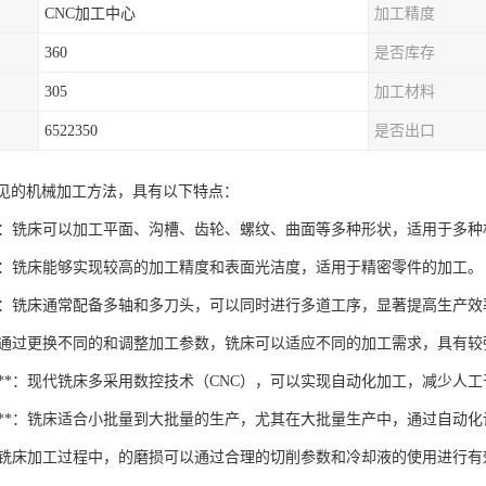
CNC加工中心
加工精度
360
是否库存
305
加工材料
6522350
是否出口
见的机械加工方法，具有以下特点：
围广**：铣床可以加工平面、沟槽、齿轮、螺纹、曲面等多种形状，适用于多
高**：铣床能够实现较高的加工精度和表面光洁度，适用于精密零件的加工。
高**：铣床通常配备多轴和多刀头，可以同时进行多道工序，显著提高生产效
强**：通过更换不同的和调整加工参数，铣床可以适应不同的加工需求，具有
度高**：现代铣床多采用数控技术（CNC），可以实现自动化加工，减少
量生产**：铣床适合小批量到大批量的生产，尤其在大批量生产中，通过自
制**：铣床加工过程中，的磨损可以通过合理的切削参数和冷却液的使用进行