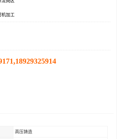
市龙岗区
密机加工
9171,18929325914
高压铸造