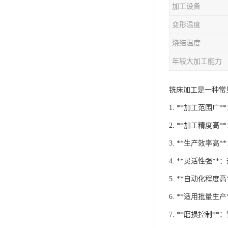
加工设备
变形温度
烧结温度
年较大加工能力
铣床加工是一种常
1. **加工范
2. **加工精度
3. **生产效率
4. **灵活性
5. **自动化程
6. **适用批
7. **磨损控