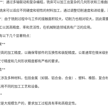
加工**：通过多轴联动和复杂编程，铣床可以加工出复杂的几何形状和三维曲
强**：铣床可以适应不同硬度和韧性的材料加工，通过调整切削速度和进给量
力较大**：由于铣削过程中与工件的接触面积较大，切削力也相对较大，因此
工以其高精度、率和灵活性，在机械制造领域具有广泛的应用。
有以下几个显著特点：
求**
要高的加工精度，以确保零部件的互换性和装配精度。公差通常在微米级
尺寸精度和几何形状精度都有严格的要求。
性**
工涉及多种材料，包括金属（如钢、铝合金、合金）、塑料、橡胶、复合
采用不同的加工工艺和设备。
*
常是大规模生产的，要求加工过程具有率和高稳定性。