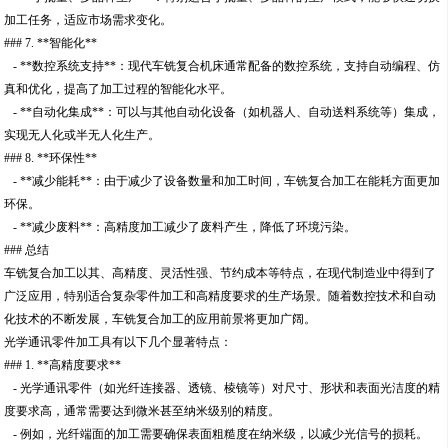
加工任务，适应市场需求变化。
### 7. **智能化**
- **数控系统支持**：现代车铣复合机床通常配备的数控系统，支持自动编程、仿
真和优化，提高了加工过程的智能化水平。
- **自动化集成**：可以与其他自动化设备（如机器人、自动送料系统等）集成，
实现无人化或半无人化生产。
### 8. **环保性**
- **减少能耗**：由于减少了设备数量和加工时间，车铣复合加工在能耗方面更加
环保。
- **减少废料**：高精度加工减少了废料产生，降低了环境污染。
### 总结
车铣复合加工以其、高精度、灵活性强、节约成本等特点，在现代制造业中得到了
广泛应用，特别适合复杂零件加工和高精度要求的生产场景。随着数控技术和自动
化技术的不断发展，车铣复合加工的应用前景将更加广阔。
光学通讯零件加工具有以下几个显著特点：
### 1. **高精度要求**
- 光学通讯零件（如光纤连接器、透镜、棱镜等）对尺寸、形状和表面光洁度的精
度要求高，通常需要达到微米甚至纳米级别的精度。
- 例如，光纤端面的加工需要确保表面粗糙度在纳米级，以减少光信号的损耗。