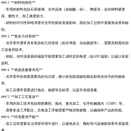
### 2. **材料特殊性**
- 常用的材料包括石英玻璃、光学晶体（如铌酸、硅）、陶瓷等，这些材料硬度
高、脆性大，加工难度较大。
- 材料的均匀性和纯净度对光学性能有直接影响，因此加工过程中需避免杂质和缺
陷。
### 3. **复杂几何形状**
- 光学零件通常具有复杂的几何形状（如非球面、自由曲面等），需要高精度的加
工设备和技术。
- 例如，光纤连接器的端面可能需要加工成特定的角度（如APC端面）以减少反射
损耗。
### 4. **表面质量要求高**
- 光学零件的表面需要高的光洁度，微小的划痕或缺陷都会影响光信号的传输效
率。
- 加工后通常需要进行抛光、镀膜等后处理，以提升表面质量。
### 5. **加工工艺复杂**
- 常用的加工技术包括精密磨削、抛光、激光加工、化学机械抛光（CMP）等。
- 需要多道工序配合，且每道工序都需要严格控制参数，以确保终产品的性能。
### 6. **环境要求严格**
- 加工过程需要在洁净室环境中进行，以避免灰尘、颗粒等污染物影响零件表面质
量。