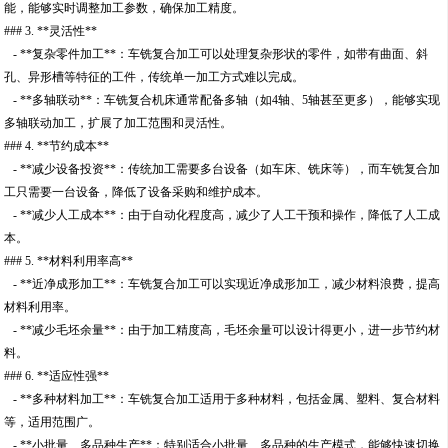
能，能够实时调整加工参数，确保加工精度。
### 3. **灵活性**
- **复杂零件加工**：车铣复合加工可以处理复杂形状的零件，如带有曲面、斜
孔、异形槽等特征的工件，传统单一加工方式难以完成。
- **多轴联动**：车铣复合机床通常配备多轴（如4轴、5轴甚至更多），能够实现
多轴联动加工，扩展了加工范围和灵活性。
### 4. **节约成本**
- **减少设备投资**：传统加工需要多台设备（如车床、铣床等），而车铣复合加
工只需要一台设备，降低了设备采购和维护成本。
- **减少人工成本**：由于自动化程度高，减少了人工干预和操作，降低了人工成
本。
### 5. **材料利用率高**
- **近净成形加工**：车铣复合加工可以实现近净成形加工，减少材料浪费，提高
材料利用率。
- **减少毛坯余量**：由于加工精度高，毛坯余量可以设计得更小，进一步节约材
料。
### 6. **适应性强**
- **多种材料加工**：车铣复合加工适用于多种材料，包括金属、塑料、复合材料
等，适用范围广。
- **小批量、多品种生产**：特别适合小批量、多品种的生产模式，能够快速切换