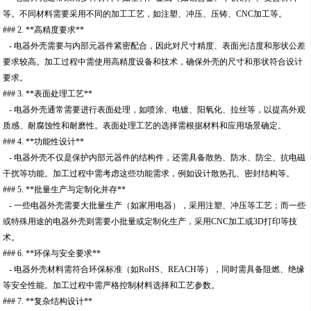
等。不同材料需要采用不同的加工工艺，如注塑、冲压、压铸、CNC加工等。
### 2. **高精度要求**
- 电器外壳需要与内部元器件紧密配合，因此对尺寸精度、表面光洁度和形状公差
要求较高。加工过程中需使用高精度设备和技术，确保外壳的尺寸和形状符合设计
要求。
### 3. **表面处理工艺**
- 电器外壳通常需要进行表面处理，如喷涂、电镀、阳氧化、拉丝等，以提高外观
质感、耐腐蚀性和耐磨性。表面处理工艺的选择需根据材料和应用场景确定。
### 4. **功能性设计**
- 电器外壳不仅是保护内部元器件的结构件，还需具备散热、防水、防尘、抗电磁
干扰等功能。加工过程中需考虑这些功能需求，例如设计散热孔、密封结构等。
### 5. **批量生产与定制化并存**
- 一些电器外壳需要大批量生产（如家用电器），采用注塑、冲压等工艺；而一些
或特殊用途的电器外壳则需要小批量或定制化生产，采用CNC加工或3D打印等技
术。
### 6. **环保与安全要求**
- 电器外壳材料需符合环保标准（如RoHS、REACH等），同时需具备阻燃、绝缘
等安全性能。加工过程中需严格控制材料选择和工艺参数。
### 7. **复杂结构设计**