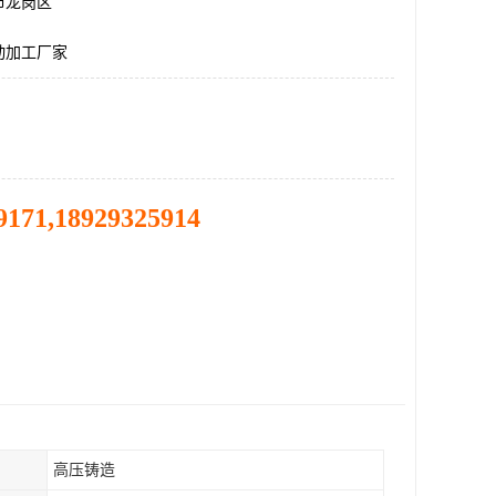
市龙岗区
动加工厂家
9171,18929325914
高压铸造