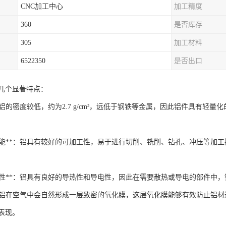
CNC加工中心
加工精度
360
是否库存
305
加工材料
6522350
是否出口
几个显著特点：
**：铝的密度较低，约为2.7 g/cm³，远低于钢铁等金属，因此铝件具
加工性能**：铝具有较好的可加工性，易于进行切削、铣削、钻孔、冲压等
和导电性**：铝具有良好的导热性和导电性，因此在需要散热或导电的部件
性**：铝在空气中会自然形成一层致密的氧化膜，这层氧化膜能够有效防止
表现。