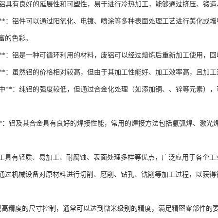
强**：铝具有良好的延展性和可塑性，易于进行冷热加工，能够通过挤压、锻
理多样**：铝件可以通过阳氧化、电镀、喷涂等多种表面处理工艺进行美化
富的色彩。
用率高**：铝是一种可循环利用的材料，废铝可以经过熔炼后重新加工使用
对较低**：虽然铝的价格相对较高，但由于其加工性能好、加工效率高，且
硬度适中**：纯铝的强度较低，但通过合金化处理（如添加铜、、锌等元素
性能好**：铝及其合金具有良好的焊接性能，常用的焊接方法包括氩弧焊、激
工具有轻质、易加工、耐腐蚀、表面处理多样等优点，广泛应用于各个工
通过机械设备对原材料进行切削、磨削、钻孔、铣削等加工过程，以获得
现高精度的尺寸控制，通常可以达到微米级别的精度，满足精密零部件的