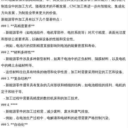
制造业中的加工方式。随着技术的不断发展，CNC加工将进一步向智能化、集成化
方向发展，为制造业带来更大的价值。
新能源零件加工具有以下几个显著特点：
### 1. **高精度要求**
- 新能源零件（如电池组件、电机零部件、电控系统等）对尺寸精度、表面光洁度
和形状公差要求高，以确保设备的性能和安全性。
- 例如，电池片的切割精度直接影响到电池的能量密度和寿命。
### 2. **材料多样性**
- 新能源零件涉及多种新型材料，如离子电池中的正负材料、隔膜材料，以及电机
中的稀土永磁材料等。
- 这些材料往往具有特殊的物理和化学性质，加工时需要采用特定的工艺和设备。
### 3. **复杂结构**
- 新能源零件通常具有复杂的几何形状和精细的结构，如电池模组的排列、电机的
定子和转子等。
- 加工过程中需要高精度的数控机床和的加工技术。
### 4. ****
- 新能源零件的加工过程需，减少废料、废水和废气排放。
- 例如，在电池生产过程中，电解液和电材料的处理需要严格控制污染。
### 5. **自动化**