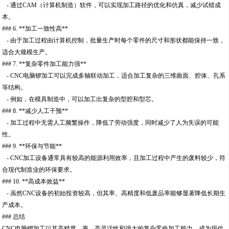
- 通过CAM（计算机制造）软件，可以实现加工路径的优化和仿真，减少试错成
本。
### 6. **加工一致性高**
- 由于加工过程由计算机控制，批量生产时每个零件的尺寸和形状都能保持一致，
适合大规模生产。
### 7. **复杂零件加工能力强**
- CNC电脑锣加工可以完成多轴联动加工，适合加工复杂的三维曲面、腔体、孔系
等结构。
- 例如，在模具制造中，可以加工出复杂的型腔和型芯。
### 8. **减少人工干预**
- 加工过程中无需人工频繁操作，降低了劳动强度，同时减少了人为失误的可能
性。
### 9. **环保与节能**
- CNC加工设备通常具有较高的能源利用效率，且加工过程中产生的废料较少，符
合现代制造业的环保要求。
### 10. **高成本效益**
- 虽然CNC设备的初始投资较高，但其率、高精度和低废品率能够显著降低长期生
产成本。
### 总结
CNC电脑锣加工以其高精度、率、高灵活性和强大的复杂零件加工能力，成为现代