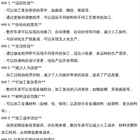
### 3. **适应性强**
- 可以加工复杂形状的零件，如曲面、螺纹、锥面等。
- 通过更换和调整程序，可以适应不同材料和不同工艺要求的加工。
### 4. **自动化程度高**
- 数控车床可以实现自动换刀、自动测量、自动补偿等功能，减少人工操作。
- 与自动化生产线集成，可以实现无人化生产。
### 5. **灵活性强**
- 通过修改程序即可实现不同零件的加工，适合小批量、多品种的生产需求。
- 可以快速响应设计变更，缩短产品开发周期。
### 6. **减少人为误差**
- 加工过程由程序控制，减少了人为操作带来的误差，提高了产品质量。
### 7. **可加工复杂零件**
- 数控车床可以实现多轴联动，加工复杂的几何形状，如螺旋槽、异形曲面等。
### 8. **材料适应范围广**
- 可以加工金属材料（如钢、铝、铜等）以及部分非金属材料（如塑料、复合材料
等）。
### 9. **加工成本优化**
- 虽然初期设备投资较高，但长期来看，数控车床可以减少人工成本、材料浪费和
加工时间，从而降低整体成本。
### 10. **易于实现信息化管理**