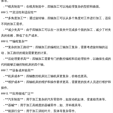
体等。
- **模具制造**：在模具制造中，四轴加工可以地处理复杂的型腔和曲面。
### 5. **灵活性和适应性**
- **多角度加工**：通过旋转轴，四轴加工可以从多个角度对工件进行加工，适应
不同的加工需求。
- **减少夹具**：由于四轴加工可以在一次装夹中完成多个面的加工，减少了对夹
具的依赖，降低了生产成本。
### 6. **编程复杂**
- **复杂的加工路径**：四轴加工的编程比三轴加工复杂，需要考虑旋转轴的运
动，加工路径的规划需要更的计算。
- **后处理要求高**：四轴加工需要专门的数控编程和后处理软件，以确保生成的
代码能够正确控制机床的四个轴。
### 7. **设备成本较高**
- **机床成本**：四轴数控机床比三轴机床更复杂，价格也更高。
- **维护成本**：四轴机床的维护和操作要求更高，需要更的技术人员进行维护和
操作。
### 8. **应用领域广泛**
- **汽车制造**：用于加工复杂的汽车零部件，如发动机缸体、变速箱壳体等。
- **器械**：用于加工高精度的器械零件，如、牙科模具等。
- **能源行业**：用于加工涡轮叶片、泵体等复杂零件。