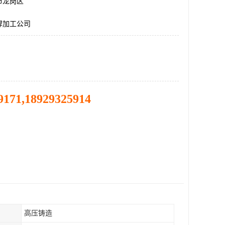
市龙岗区
焊加工公司
9171,18929325914
高压铸造