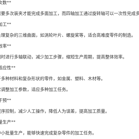
夹次数**
需要多次装夹才能完成多面加工，而四轴加工通过旋转轴可以一次性完成
面加工**
处理复杂的三维曲面，如涡轮叶片、螺旋桨等，适合高难度零件的制造。
产效率**
同时进行多轴联动，减少加工步骤，缩短生产周期，提高整体效率。
与适应性**
于多种材料和复杂形状的零件，如金属、塑料、木材等。
求调整加工参数，适应多种加工任务。
工干预**
程序控制，减少人工操作，降低人为误差，提高加工质量。
批量生产**
中小批量生产，能够快速完成复杂零件的加工任务。