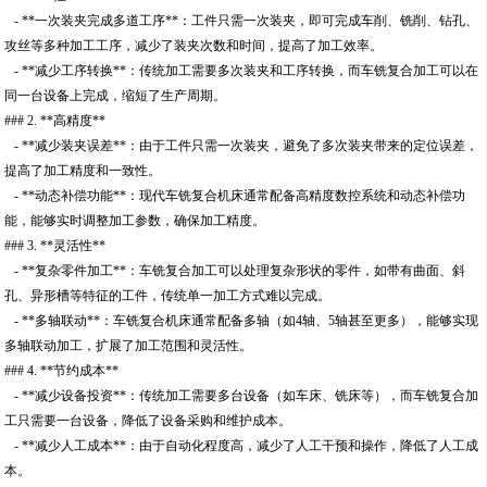
- **一次装夹完成多道工序**：工件只需一次装夹，即可完成车削、铣削、钻孔、
攻丝等多种加工工序，减少了装夹次数和时间，提高了加工效率。
- **减少工序转换**：传统加工需要多次装夹和工序转换，而车铣复合加工可以在
同一台设备上完成，缩短了生产周期。
### 2. **高精度**
- **减少装夹误差**：由于工件只需一次装夹，避免了多次装夹带来的定位误差，
提高了加工精度和一致性。
- **动态补偿功能**：现代车铣复合机床通常配备高精度数控系统和动态补偿功
能，能够实时调整加工参数，确保加工精度。
### 3. **灵活性**
- **复杂零件加工**：车铣复合加工可以处理复杂形状的零件，如带有曲面、斜
孔、异形槽等特征的工件，传统单一加工方式难以完成。
- **多轴联动**：车铣复合机床通常配备多轴（如4轴、5轴甚至更多），能够实现
多轴联动加工，扩展了加工范围和灵活性。
### 4. **节约成本**
- **减少设备投资**：传统加工需要多台设备（如车床、铣床等），而车铣复合加
工只需要一台设备，降低了设备采购和维护成本。
- **减少人工成本**：由于自动化程度高，减少了人工干预和操作，降低了人工成
本。