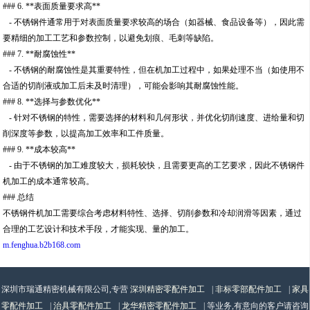
### 6. **表面质量要求高**
- 不锈钢件通常用于对表面质量要求较高的场合（如器械、食品设备等），因此需
要精细的加工工艺和参数控制，以避免划痕、毛刺等缺陷。
### 7. **耐腐蚀性**
- 不锈钢的耐腐蚀性是其重要特性，但在机加工过程中，如果处理不当（如使用不
合适的切削液或加工后未及时清理），可能会影响其耐腐蚀性能。
### 8. **选择与参数优化**
- 针对不锈钢的特性，需要选择的材料和几何形状，并优化切削速度、进给量和切
削深度等参数，以提高加工效率和工件质量。
### 9. **成本较高**
- 由于不锈钢的加工难度较大，损耗较快，且需要更高的工艺要求，因此不锈钢件
机加工的成本通常较高。
### 总结
不锈钢件机加工需要综合考虑材料特性、选择、切削参数和冷却润滑等因素，通过
合理的工艺设计和技术手段，才能实现、量的加工。
m.fenghua.b2b168.com
深圳市瑞通精密机械有限公司,专营
深圳精密零配件加工
|
非标零部配件加工
|
家具
零配件加工
|
治具零配件加工
|
龙华精密零配件加工
| 等业务,有意向的客户请咨询