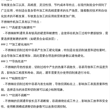
车铣复合加工以其、高精度、灵活性强、节约成本等特点，在现代制造业中得到了
广泛应用，特别适合复杂零件加工和高精度要求的生产场景。随着数控技术和自动
化技术的不断发展，车铣复合加工的应用前景将更加广阔。
不锈钢件机加工具有以下特点：
### 1. **高硬度与耐磨性**
- 不锈钢材料通常具有较高的硬度和耐磨性，这使得在机加工过程中磨损较快，需
要选择更耐磨的材料（如硬质合金或涂层）。
### 2. **加工硬化倾向**
- 不锈钢在切削过程中容易产生加工硬化现象，特别是在低切削速度和进给量时。
这会导致加工难度增加，因此需要合理选择切削参数以避免硬化。
### 3. **导热性差**
- 不锈钢的导热性较差，切削过程中产生的热量不易散失，容易导致和工件温度升
高，影响加工精度和寿命。因此，通常需要充分使用切削液进行冷却。
### 4. **粘附性强**
- 不锈钢在切削过程中容易与发生粘附，导致切屑粘在上，影响加工表面质量和性
能。选择适当的涂层和切削液可以减少粘附现象。
### 5. **切屑不易断**
- 不锈钢的切屑通常较长且不易断裂，容易缠绕在或工件上，影响加工效率和安全
性。使用断屑槽或调整切削参数可以改善切屑控制。