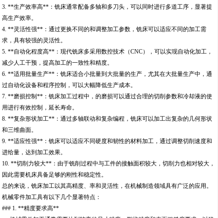
3. **生产效率高**：铣床通常配备多轴和多刀头，可以同时进行多道工序，显著提
高生产效率。
4. **灵活性强**：通过更换不同的和调整加工参数，铣床可以适应不同的加工需
求，具有较强的灵活性。
5. **自动化程度高**：现代铣床多采用数控技术（CNC），可以实现自动化加工，
减少人工干预，提高加工的一致性和精度。
6. **适用批量生产**：铣床适合小批量到大批量的生产，尤其在大批量生产中，通
过自动化设备和程序控制，可以大幅降低生产成本。
7. **磨损控制**：铣床加工过程中，的磨损可以通过合理的切削参数和冷却液的使
用进行有效控制，延长寿命。
8. **复杂形状加工**：通过多轴联动和复杂编程，铣床可以加工出复杂的几何形状
和三维曲面。
9. **适应性强**：铣床可以适应不同硬度和韧性的材料加工，通过调整切削速度和
进给量，达到加工效果。
10. **切削力较大**：由于铣削过程中与工件的接触面积较大，切削力也相对较大，
因此需要机床具备足够的刚性和稳定性。
总的来说，铣床加工以其高精度、率和灵活性，在机械制造领域具有广泛的应用。
机械零件加工具有以下几个显著特点：
### 1. **精度要求高**