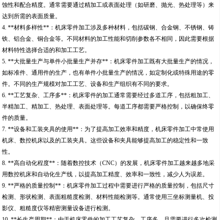
蚀性和配合精度。通常需要通过精加工或表面处理（如研磨、抛光、热处理等）来
达到所需的表面质量。
4. **材料多样性**：机床零件加工涉及多种材料，包括碳钢、合金钢、不锈钢、铸
铁、铝合金、铜合金等。不同材料的加工性能和切削参数各不相同，因此需要根据
材料特性选择合适的和加工工艺。
5. **大批量生产与单件小批量生产并存**：机床零件加工既有大批量生产的情况，
如标准件、通用件的生产，也有单件小批量生产的情况，如定制化或特殊用途的零
件。不同的生产规模对加工工艺、设备和生产组织有不同的要求。
6. **工艺复杂、工序多**：机床零件的加工通常需要经过多道工序，包括粗加工、
半精加工、精加工、热处理、表面处理等。每道工序都需要严格控制，以确保终零
件的质量。
7. **设备和工装夹具的使用**：为了提高加工效率和精度，机床零件加工中常使用
机床、数控机床以及的工装夹具。这些设备和夹具能够提高加工的稳定性和一致
性。
8. **高自动化程度**：随着数控技术（CNC）的发展，机床零件加工越来越多地采
用数控机床和自动化生产线，以提高加工精度、效率和一致性，减少人为误差。
9. **严格的质量控制**：机床零件加工过程中需要进行严格的质量控制，包括尺寸
检测、形状检测、表面粗糙度检测、材料性能检测等。通常使用三坐标测量机、投
影仪、粗糙度仪等精密测量设备进行检测。
10. **长生产周期**：由于机床零件的加工工艺复杂、工序多，且需要进行多次检测