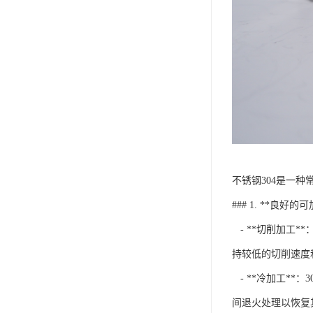
不锈钢304是一
### 1. **良好的
- **切削加工
持较低的切削速度
- **冷加工*
间退火处理以恢复