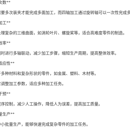
夹次数**
需要多次装夹才能完成多面加工，而四轴加工通过旋转轴可以一次性完成
面加工**
处理复杂的三维曲面，如涡轮叶片、螺旋桨等，适合高难度零件的制造。
产效率**
同时进行多轴联动，减少加工步骤，缩短生产周期，提高整体效率。
与适应性**
于多种材料和复杂形状的零件，如金属、塑料、木材等。
求调整加工参数，适应多种加工任务。
工干预**
程序控制，减少人工操作，降低人为误差，提高加工质量。
批量生产**
中小批量生产，能够快速完成复杂零件的加工任务。