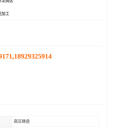
市龙岗区
壳加工
9171,18929325914
高压铸造