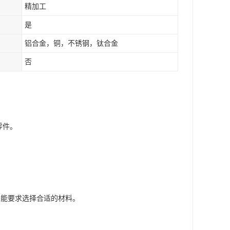
精加工
是
铝合金，铜，不锈钢，钛合金
否
零件。
。
的性能要求选择合适的材料。