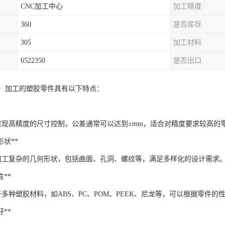
CNC加工中心
加工精度
360
是否库存
305
加工材料
6522350
是否出口
控）加工的塑胶零件具有以下特点：
以实现高精度的尺寸控制，公差通常可以达到±mm，适合对精度要求较高的
何形状**
以加工复杂的几何形状，包括曲面、孔洞、螺纹等，满足多样化的设计需求
性**
于多种塑胶材料，如ABS、PC、POM、PEEK、尼龙等，可以根据零件
好**