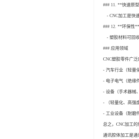
### 11. **快速原
- CNC加工是
### 12. **环保性*
- 塑胶材料可回
### 应用领域
CNC塑胶零件广
- 汽车行业（轻
- 电子电气（绝缘
- 设备（手术器械
- （轻量化、高强
- 工业设备（耐磨
总之，CNC加工
通讯腔体加工是通