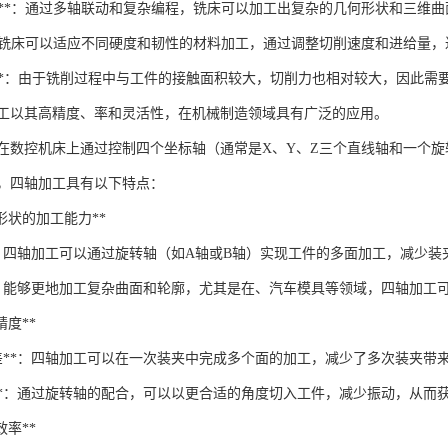
加工**：通过多轴联动和复杂编程，铣床可以加工出复杂的几何形状和三维曲
强**：铣床可以适应不同硬度和韧性的材料加工，通过调整切削速度和进给量
力较大**：由于铣削过程中与工件的接触面积较大，切削力也相对较大，因此
工以其高精度、率和灵活性，在机械制造领域具有广泛的应用。
在数控机床上通过控制四个坐标轴（通常是X、Y、Z三个直线轴和一个旋
，四轴加工具有以下特点：
几何形状的加工能力**
**：四轴加工可以通过旋转轴（如A轴或B轴）实现工件的多面加工，减少
**：能够更地加工复杂曲面和轮廓，尤其是在、汽车模具等领域，四轴加工
工精度**
误差**：四轴加工可以在一次装夹中完成多个面的加工，减少了多次装夹带
量**：通过旋转轴的配合，可以以更合适的角度切入工件，减少振动，从而
工效率**