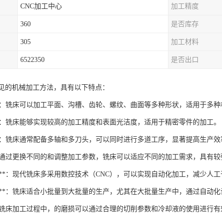
CNC加工中心
加工精度
360
是否库存
305
加工材料
6522350
是否出口
见的机械加工方法，具有以下特点：
围广**：铣床可以加工平面、沟槽、齿轮、螺纹、曲面等多种形状，适用于多
高**：铣床能够实现较高的加工精度和表面光洁度，适用于精密零件的加工。
高**：铣床通常配备多轴和多刀头，可以同时进行多道工序，显著提高生产效
强**：通过更换不同的和调整加工参数，铣床可以适应不同的加工需求，具有
度高**：现代铣床多采用数控技术（CNC），可以实现自动化加工，减少
量生产**：铣床适合小批量到大批量的生产，尤其在大批量生产中，通过自
制**：铣床加工过程中，的磨损可以通过合理的切削参数和冷却液的使用进行