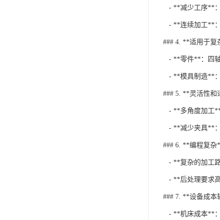
- **减少工序
- **连续加工
### 4. **适用于
- **零件**
- **模具制造
### 5. **灵活性
- **多角度加
- **减少夹具
### 6. **编程复杂*
- **复杂的加
- **后处理要
### 7. **设备成
- **机床成本