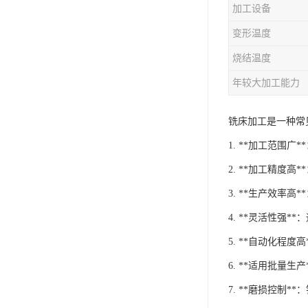
加工设备
变形温度
烧结温度
年较大加工能力
铣床加工是一种常
1. **加工范
2. **加工精度
3. **生产效率
4. **灵活性
5. **自动化程
6. **适用批
7. **磨损控