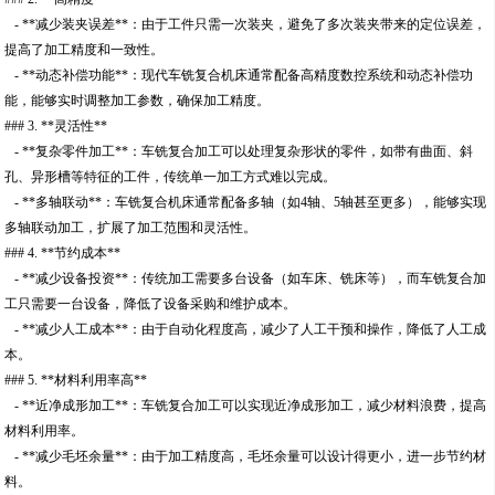
- **减少装夹误差**：由于工件只需一次装夹，避免了多次装夹带来的定位误差，
提高了加工精度和一致性。
- **动态补偿功能**：现代车铣复合机床通常配备高精度数控系统和动态补偿功
能，能够实时调整加工参数，确保加工精度。
### 3. **灵活性**
- **复杂零件加工**：车铣复合加工可以处理复杂形状的零件，如带有曲面、斜
孔、异形槽等特征的工件，传统单一加工方式难以完成。
- **多轴联动**：车铣复合机床通常配备多轴（如4轴、5轴甚至更多），能够实现
多轴联动加工，扩展了加工范围和灵活性。
### 4. **节约成本**
- **减少设备投资**：传统加工需要多台设备（如车床、铣床等），而车铣复合加
工只需要一台设备，降低了设备采购和维护成本。
- **减少人工成本**：由于自动化程度高，减少了人工干预和操作，降低了人工成
本。
### 5. **材料利用率高**
- **近净成形加工**：车铣复合加工可以实现近净成形加工，减少材料浪费，提高
材料利用率。
- **减少毛坯余量**：由于加工精度高，毛坯余量可以设计得更小，进一步节约材
料。