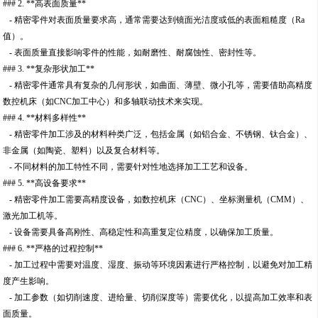
### 2. **高表面质量**
- 精密零件对表面质量要求高，通常需要达到镜面光洁度或低的表面粗糙度（Ra
值）。
- 表面质量直接影响零件的性能，如耐磨性、耐腐蚀性、密封性等。
### 3. **复杂形状加工**
- 精密零件通常具有复杂的几何形状，如曲面、薄壁、微小孔等，需要借助高精度
数控机床（如CNC加工中心）和多轴联动技术来实现。
### 4. **材料多样性**
- 精密零件加工涉及的材料种类广泛，包括金属（如铝合金、不锈钢、钛合金）、
非金属（如陶瓷、塑料）以及复合材料等。
- 不同材料的加工特性不同，需要针对性地选择加工工艺和设备。
### 5. **高设备要求**
- 精密零件加工需要高精度设备，如数控机床（CNC）、坐标测量机（CMM）、
激光加工机等。
- 设备需要具备高刚性、高稳定性和高重复定位精度，以确保加工质量。
### 6. **严格的过程控制**
- 加工过程中需要对温度、湿度、振动等环境因素进行严格控制，以避免对加工精
度产生影响。
- 加工参数（如切削速度、进给量、切削深度等）需要优化，以提高加工效率和表
面质量。