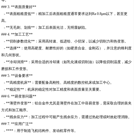
### 3. **表面质量好**
- **表面粗糙度低**：精加工后表面粗糙度通常要求达到Ra 0.8μm以下，甚至更
高。
- **无毛刺、划痕**：加工后表面光洁，无明显缺陷。
### 4. **加工工艺**
- **切削参数优化**：采用高转速、低进给、小切深，以减少切削力和热变形。
- **选择**：使用高硬度、耐磨性好的（如硬质合金、金刚石），并注意的锋利度
和几何形状。
- **冷却润滑**：采用合适的冷却液（如乳化液或切削油）以降低切削温度，减少
磨损和工件变形。
### 5. **设备要求**
- **高精度机床**：需要配备高刚性、高精度的数控机床或加工中心。
- **稳定性**：机床的稳定性对加工精度和表面质量至关重要。
### 6. **易变形问题**
- **薄壁件变形**：铝合金件尤其是薄壁件在加工中容易变形，需采取合理的装夹
方式和加工顺序。
- **残余应力**：加工过程中可能产生残余应力，需通过热处理或时效处理消除。
### 7. **应用广泛**
- ****：用于制造飞机结构件、发动机零件等。