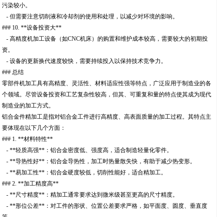
污染较小。
- 但需要注意切削液和冷却剂的使用和处理，以减少对环境的影响。
### 10. **设备投资大**
- 高精度机加工设备（如CNC机床）的购置和维护成本较高，需要较大的初期投
资。
- 设备的更新换代速度较快，需要持续投入以保持技术竞争力。
### 总结
零部件机加工具有高精度、灵活性、材料适应性强等特点，广泛应用于制造业的各
个领域。尽管设备投资和工艺复杂性较高，但其、可重复和量的特点使其成为现代
制造业的加工方式。
铝合金件精加工是指对铝合金工件进行高精度、高表面质量的加工过程。其特点主
要体现在以下几个方面：
### 1. **材料特性**
- **轻质高强**：铝合金密度低、强度高，适合制造轻量化零件。
- **导热性好**：铝合金导热性，加工时热量散失快，有助于减少热变形。
- **易加工性**：铝合金硬度较低，切削性能好，适合精加工。
### 2. **加工精度高**
- **尺寸精度**：精加工通常要求达到微米级甚至更高的尺寸精度。
- **形位公差**：对工件的形状、位置公差要求严格，如平面度、圆度、垂直度
等。