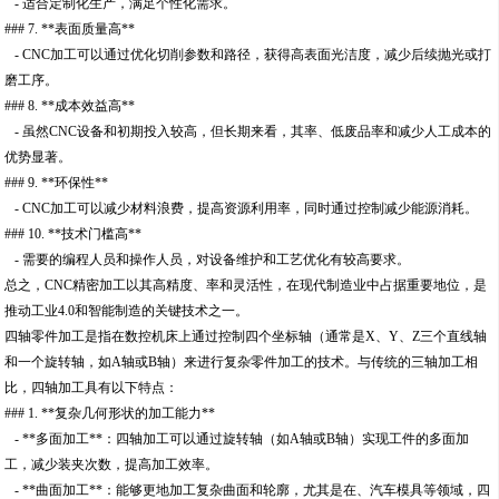
- 适合定制化生产，满足个性化需求。
### 7. **表面质量高**
- CNC加工可以通过优化切削参数和路径，获得高表面光洁度，减少后续抛光或打
磨工序。
### 8. **成本效益高**
- 虽然CNC设备和初期投入较高，但长期来看，其率、低废品率和减少人工成本的
优势显著。
### 9. **环保性**
- CNC加工可以减少材料浪费，提高资源利用率，同时通过控制减少能源消耗。
### 10. **技术门槛高**
- 需要的编程人员和操作人员，对设备维护和工艺优化有较高要求。
总之，CNC精密加工以其高精度、率和灵活性，在现代制造业中占据重要地位，是
推动工业4.0和智能制造的关键技术之一。
四轴零件加工是指在数控机床上通过控制四个坐标轴（通常是X、Y、Z三个直线轴
和一个旋转轴，如A轴或B轴）来进行复杂零件加工的技术。与传统的三轴加工相
比，四轴加工具有以下特点：
### 1. **复杂几何形状的加工能力**
- **多面加工**：四轴加工可以通过旋转轴（如A轴或B轴）实现工件的多面加
工，减少装夹次数，提高加工效率。
- **曲面加工**：能够更地加工复杂曲面和轮廓，尤其是在、汽车模具等领域，四