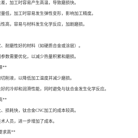
性差，加工时容易产生高温，导致磨损快。
模量低，加工时容易发生弹性变形，影响加工精度。
活性高，容易与材料发生化学反应，加剧磨损。
度、耐磨性好的材料（如硬质合金或涂层）。
削参数需要优化，以减少热量积累和磨损。
择**
的切削液，以降低加工温度并减少磨损。
良好的冷却和润滑性能，同时避免与钛合金发生化学反应。
高**
大、损耗快，钛合金CNC加工的成本较高。
技术人员，进一步增加了成本。
量要求高**