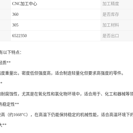
CNC加工中心
加工精度
360
是否库存
305
加工材料
6522350
是否出口
具有以下特点：
与轻质**
强度重量比，密度低但强度高，适合制造轻量化但要求高强度的零件。
*
的耐腐蚀性，尤其是在氧化性和氯化物环境中，适合用于、化工和器械等
与热稳定性**
较高（约1668°C），在高温下仍能保持稳定的机械性能，适合高温环境下
大**