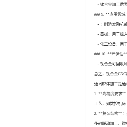
- 钛合金加工后
### 9. **应用领
- ：制造发动机
- 器械：用于植
- 化工设备：用
### 10. **环保性*
- 钛合金可回收
总之，钛合金CN
通讯腔体加工是通
1. **高精度
工艺，如数控机床
2. **复杂结
多轴联动加工、微