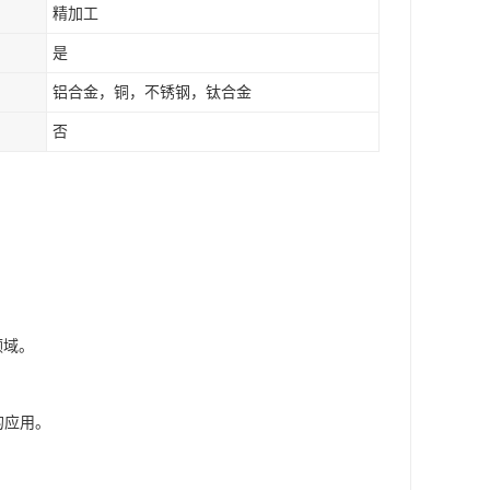
精加工
是
铝合金，铜，不锈钢，钛合金
否
领域。
的应用。