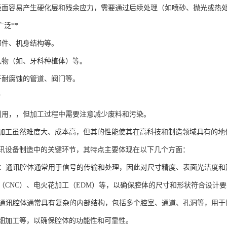
表面容易产生硬化层和残余应力，需要通过后续处理（如喷砂、抛光或热
域广泛**
部件、机身结构等。
入物（如、牙科种植体）等。
于耐腐蚀的管道、阀门等。
*
利用，，但加工过程中需要注意减少废料和污染。
C加工虽然难度大、成本高，但其的性能使其在高科技和制造领域具有的地
讯设备制造中的关键环节，其特点主要体现在以下几个方面：
要求**：通讯腔体通常用于信号的传输和处理，因此对尺寸精度、表面光洁
（CNC）、电火花加工（EDM）等，以确保腔体的尺寸和形状符合设计
构**：通讯腔体通常具有复杂的内部结构，包括多个腔室、通道、孔洞等，
细加工等，以确保腔体的功能性和可靠性。