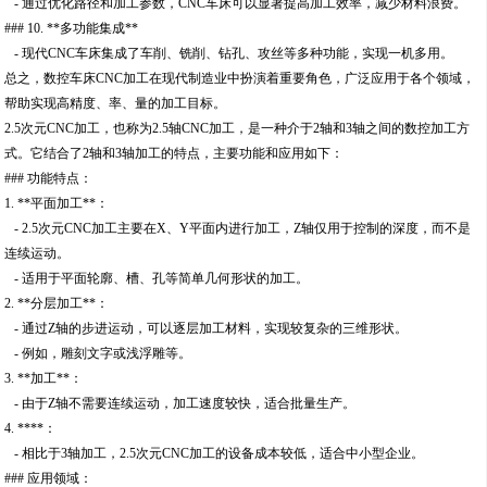
- 通过优化路径和加工参数，CNC车床可以显著提高加工效率，减少材料浪费。
### 10. **多功能集成**
- 现代CNC车床集成了车削、铣削、钻孔、攻丝等多种功能，实现一机多用。
总之，数控车床CNC加工在现代制造业中扮演着重要角色，广泛应用于各个领域，
帮助实现高精度、率、量的加工目标。
2.5次元CNC加工，也称为2.5轴CNC加工，是一种介于2轴和3轴之间的数控加工方
式。它结合了2轴和3轴加工的特点，主要功能和应用如下：
### 功能特点：
1. **平面加工**：
- 2.5次元CNC加工主要在X、Y平面内进行加工，Z轴仅用于控制的深度，而不是
连续运动。
- 适用于平面轮廓、槽、孔等简单几何形状的加工。
2. **分层加工**：
- 通过Z轴的步进运动，可以逐层加工材料，实现较复杂的三维形状。
- 例如，雕刻文字或浅浮雕等。
3. **加工**：
- 由于Z轴不需要连续运动，加工速度较快，适合批量生产。
4. ****：
- 相比于3轴加工，2.5次元CNC加工的设备成本较低，适合中小型企业。
### 应用领域：