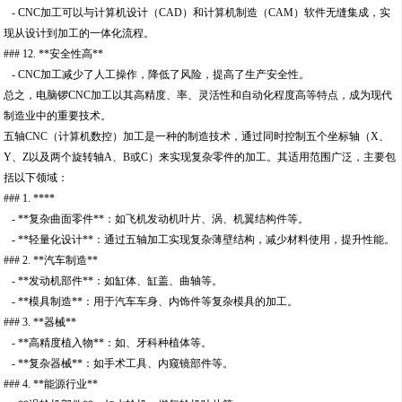
- CNC加工可以与计算机设计（CAD）和计算机制造（CAM）软件无缝集成，实
现从设计到加工的一体化流程。
### 12. **安全性高**
- CNC加工减少了人工操作，降低了风险，提高了生产安全性。
总之，电脑锣CNC加工以其高精度、率、灵活性和自动化程度高等特点，成为现代
制造业中的重要技术。
五轴CNC（计算机数控）加工是一种的制造技术，通过同时控制五个坐标轴（X、
Y、Z以及两个旋转轴A、B或C）来实现复杂零件的加工。其适用范围广泛，主要包
括以下领域：
### 1. ****
- **复杂曲面零件**：如飞机发动机叶片、涡、机翼结构件等。
- **轻量化设计**：通过五轴加工实现复杂薄壁结构，减少材料使用，提升性能。
### 2. **汽车制造**
- **发动机部件**：如缸体、缸盖、曲轴等。
- **模具制造**：用于汽车车身、内饰件等复杂模具的加工。
### 3. **器械**
- **高精度植入物**：如、牙科种植体等。
- **复杂器械**：如手术工具、内窥镜部件等。
### 4. **能源行业**