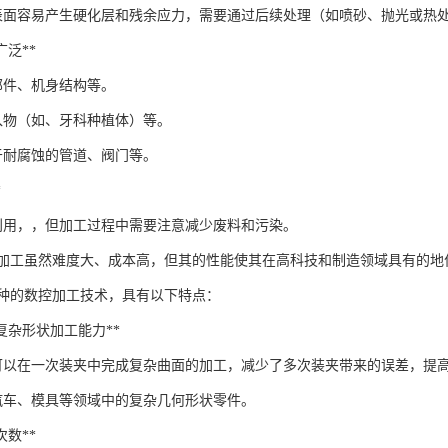
表面容易产生硬化层和残余应力，需要通过后续处理（如喷砂、抛光或热
域广泛**
部件、机身结构等。
入物（如、牙科种植体）等。
于耐腐蚀的管道、阀门等。
*
利用，，但加工过程中需要注意减少废料和污染。
C加工虽然难度大、成本高，但其的性能使其在高科技和制造领域具有的地
种的数控加工技术，具有以下特点：
度和复杂形状加工能力**
可以在一次装夹中完成复杂曲面的加工，减少了多次装夹带来的误差，提
汽车、模具等领域中的复杂几何形状零件。
夹次数**