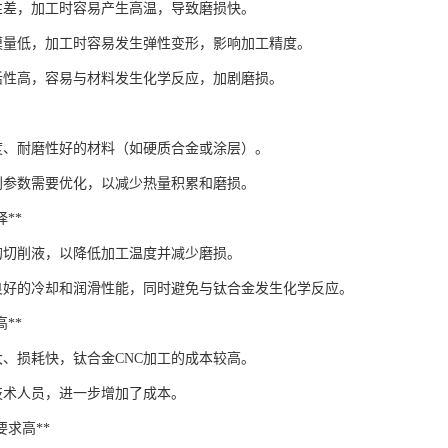
性差，加工时容易产生高温，导致磨损快。
模量低，加工时容易发生弹性变形，影响加工精度。
活性高，容易与材料发生化学反应，加剧磨损。
度、耐磨性好的材料（如硬质合金或涂层）。
削参数需要优化，以减少热量积累和磨损。
择**
的切削液，以降低加工温度并减少磨损。
良好的冷却和润滑性能，同时避免与钛合金发生化学反应。
高**
大、损耗快，钛合金CNC加工的成本较高。
技术人员，进一步增加了成本。
量要求高**