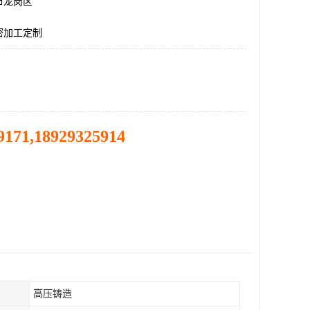
市龙岗区
密加工定制
9171,18929325914
高压铸造