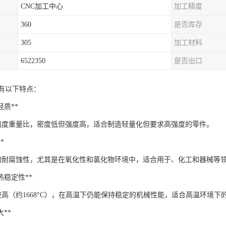
CNC加工中心
加工精度
360
是否库存
305
加工材料
6522350
是否出口
具有以下特点：
与轻质**
强度重量比，密度低但强度高，适合制造轻量化但要求高强度的零件。
*
的耐腐蚀性，尤其是在氧化性和氯化物环境中，适合用于、化工和器械等
与热稳定性**
较高（约1668°C），在高温下仍能保持稳定的机械性能，适合高温环境下
大**