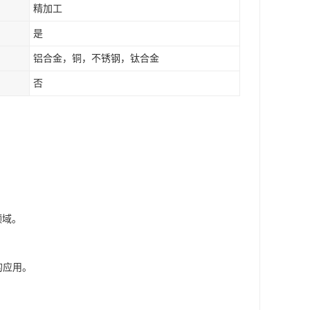
精加工
是
铝合金，铜，不锈钢，钛合金
否
领域。
的应用。