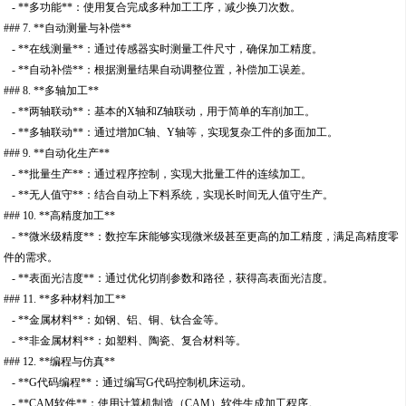
- **多功能**：使用复合完成多种加工工序，减少换刀次数。
### 7. **自动测量与补偿**
- **在线测量**：通过传感器实时测量工件尺寸，确保加工精度。
- **自动补偿**：根据测量结果自动调整位置，补偿加工误差。
### 8. **多轴加工**
- **两轴联动**：基本的X轴和Z轴联动，用于简单的车削加工。
- **多轴联动**：通过增加C轴、Y轴等，实现复杂工件的多面加工。
### 9. **自动化生产**
- **批量生产**：通过程序控制，实现大批量工件的连续加工。
- **无人值守**：结合自动上下料系统，实现长时间无人值守生产。
### 10. **高精度加工**
- **微米级精度**：数控车床能够实现微米级甚至更高的加工精度，满足高精度零
件的需求。
- **表面光洁度**：通过优化切削参数和路径，获得高表面光洁度。
### 11. **多种材料加工**
- **金属材料**：如钢、铝、铜、钛合金等。
- **非金属材料**：如塑料、陶瓷、复合材料等。
### 12. **编程与仿真**
- **G代码编程**：通过编写G代码控制机床运动。
- **CAM软件**：使用计算机制造（CAM）软件生成加工程序。