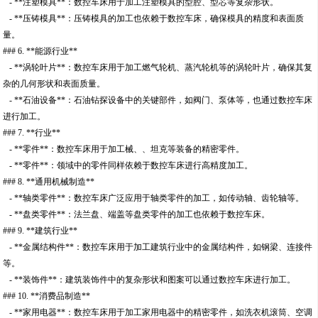
- **注塑模具**：数控车床用于加工注塑模具的型腔、型芯等复杂形状。
- **压铸模具**：压铸模具的加工也依赖于数控车床，确保模具的精度和表面质
量。
### 6. **能源行业**
- **涡轮叶片**：数控车床用于加工燃气轮机、蒸汽轮机等的涡轮叶片，确保其复
杂的几何形状和表面质量。
- **石油设备**：石油钻探设备中的关键部件，如阀门、泵体等，也通过数控车床
进行加工。
### 7. **行业**
- **零件**：数控车床用于加工械、、坦克等装备的精密零件。
- **零件**：领域中的零件同样依赖于数控车床进行高精度加工。
### 8. **通用机械制造**
- **轴类零件**：数控车床广泛应用于轴类零件的加工，如传动轴、齿轮轴等。
- **盘类零件**：法兰盘、端盖等盘类零件的加工也依赖于数控车床。
### 9. **建筑行业**
- **金属结构件**：数控车床用于加工建筑行业中的金属结构件，如钢梁、连接件
等。
- **装饰件**：建筑装饰件中的复杂形状和图案可以通过数控车床进行加工。
### 10. **消费品制造**
- **家用电器**：数控车床用于加工家用电器中的精密零件，如洗衣机滚筒、空调