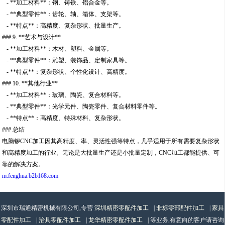
- **加工材料**：钢、铸铁、铝合金等。
- **典型零件**：齿轮、轴、箱体、支架等。
- **特点**：高精度、复杂形状、批量生产。
### 9. **艺术与设计**
- **加工材料**：木材、塑料、金属等。
- **典型零件**：雕塑、装饰品、定制家具等。
- **特点**：复杂形状、个性化设计、高精度。
### 10. **其他行业**
- **加工材料**：玻璃、陶瓷、复合材料等。
- **典型零件**：光学元件、陶瓷零件、复合材料零件等。
- **特点**：高精度、特殊材料、复杂形状。
### 总结
电脑锣CNC加工因其高精度、率、灵活性强等特点，几乎适用于所有需要复杂形状
和高精度加工的行业。无论是大批量生产还是小批量定制，CNC加工都能提供、可
靠的解决方案。
m.fenghua.b2b168.com
深圳市瑞通精密机械有限公司,专营
深圳精密零配件加工
|
非标零部配件加工
|
家具
零配件加工
|
治具零配件加工
|
龙华精密零配件加工
| 等业务,有意向的客户请咨询