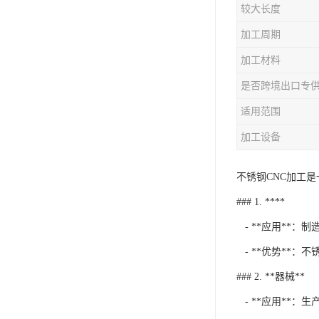
较大长度
加工周期
加工材料
是否跨境出口专
适用范围
加工设备
不锈钢CNC加工
### 1. ****
- **应用**
- **优势**
### 2. **器械**
- **应用**：