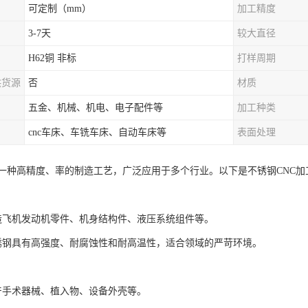
可定制（mm）
加工精度
3-7天
较大直径
H62铜 非标
打样周期
供货源
否
材质
五金、机械、机电、电子配件等
加工种类
cnc车床、车铣车床、自动车床等
表面处理
是一种高精度、率的制造工艺，广泛应用于多个行业。以下是不锈钢CNC
：制造飞机发动机零件、机身结构件、液压系统组件等。
：不锈钢具有高强度、耐腐蚀性和耐高温性，适合领域的严苛环境。
生产手术器械、植入物、设备外壳等。