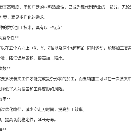
凭借其高精度、率和广泛的材料适应性，已成为现代制造业的一部分。无论
方案，满足多样化的需求。
一种的数控加工技术，具有以下特点：
和高复杂性**
床可以在五个方向上（X、Y、Z轴以及两个旋转轴）同时运动，能够加工复
次数，降低误差累积，提高加工精度。
夹次数**
需要多次装夹工件才能完成复杂形状的加工，而五轴加工可以在一次装夹
也降低了人为误差和工件变形的风险。
工效率**
通过优化路径，减少空走刀时间，提高加工效率。
的，提高切削稳定性，延长寿命。
量**