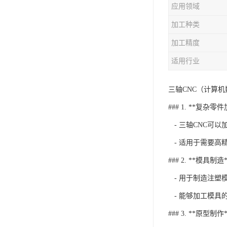
应用领域
加工种类
加工精度
适用行业
三轴CNC（计算
### 1. **复杂零
- 三轴CNC可
- 适用于需要高
### 2. **模具制造*
- 用于制造注塑
- 能够加工模具
### 3. **原型制作*