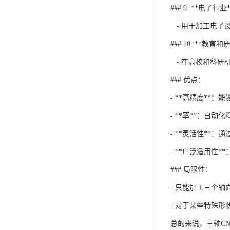
### 9. **电子行业*
- 用于加工电子
### 10. **教育和
- 在高校和科研
### 优点：
- **高精度**
- **率**：自
- **灵活性**
- **广泛适用性
### 局限性：
- 只能加工三个
- 对于某些特殊形
总的来说，三轴C