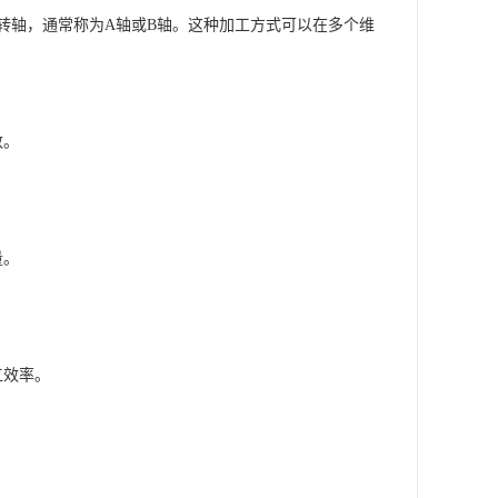
旋转轴，通常称为A轴或B轴。这种加工方式可以在多个维
数。
量。
工效率。