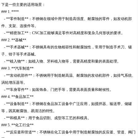
下是一些主要的适用场景：
### 1. ****
- **零件制造**：不锈钢在领域中用于制造高强度、耐腐蚀的零件，如发动机部
件、支架、连接件等。
- **精密加工**：CNC加工能够满足零件对高精度和复杂几何形状的要求。
### 2. **器械**
- **手术器械**：不锈钢具有的生物相容性和耐腐蚀性，常用于制造手术刀、镊
子、钳子等手术器械。
- **植入物**：如植入物、牙科植入物等，需要高精度和量的表面处理。
### 3. **汽车制造**
- **发动机部件**：不锈钢用于制造耐高温、耐腐蚀的发动机部件，如排气系统、
涡轮增压器等。
- **车身零件**：如装饰条、门把手等，需要高表面质量和耐候性。
### 4. **食品加工**
- **设备制造**：不锈钢在食品加工设备中广泛应用，如搅拌器、输送带、储罐
等，因其耐腐蚀、易清洁的特性。
- **和模具**：用于食品切割、成型等工艺的和模具。
### 5. **化工行业**
- **反应釜和管道**：不锈钢在化工设备中用于制造耐腐蚀的反应釜、管道、阀门