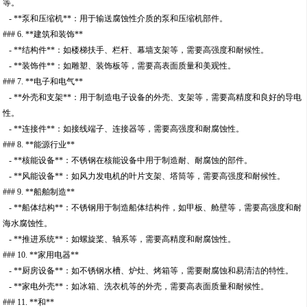
等。
- **泵和压缩机**：用于输送腐蚀性介质的泵和压缩机部件。
### 6. **建筑和装饰**
- **结构件**：如楼梯扶手、栏杆、幕墙支架等，需要高强度和耐候性。
- **装饰件**：如雕塑、装饰板等，需要高表面质量和美观性。
### 7. **电子和电气**
- **外壳和支架**：用于制造电子设备的外壳、支架等，需要高精度和良好的导电
性。
- **连接件**：如接线端子、连接器等，需要高强度和耐腐蚀性。
### 8. **能源行业**
- **核能设备**：不锈钢在核能设备中用于制造耐、耐腐蚀的部件。
- **风能设备**：如风力发电机的叶片支架、塔筒等，需要高强度和耐候性。
### 9. **船舶制造**
- **船体结构**：不锈钢用于制造船体结构件，如甲板、舱壁等，需要高强度和耐
海水腐蚀性。
- **推进系统**：如螺旋桨、轴系等，需要高精度和耐腐蚀性。
### 10. **家用电器**
- **厨房设备**：如不锈钢水槽、炉灶、烤箱等，需要耐腐蚀和易清洁的特性。
- **家电外壳**：如冰箱、洗衣机等的外壳，需要高表面质量和耐候性。
### 11. **和**