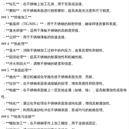
- **钻孔**：在不锈钢上加工孔洞，用于安装或连接。
- **磨削**：对不锈钢表面进行精密磨削，提高表面光洁度和尺寸精度。
### 3. **焊接加工**
- **氩弧焊（TIG/MIG）**：用于不锈钢的精密焊接，确保焊缝质量和美观。
- **激光焊接**：适用于薄板不锈钢的高精度焊接。
- **点焊**：用于不锈钢薄板的快速连接。
### 4. **热处理**
- **退火**：消除不锈钢加工过程中的内应力，改善其塑性和韧性。
- **固溶处理**：提高不锈钢的耐腐蚀性和机械性能。
- **淬火和回火**：调整不锈钢的硬度和强度。
### 5. **表面处理**
- **抛光**：通过机械或化学抛光使不锈钢表面光滑、亮丽。
- **拉丝**：在不锈钢表面形成细腻的纹理，增加美观性和防滑性。
- **电镀**：在不锈钢表面镀上一层其他金属（如铬、镍），提高耐腐蚀性或装饰
性。
- **钝化**：通过化学处理在不锈钢表面形成钝化膜，增强其耐腐蚀性。
- **喷砂**：利用高速砂粒冲击不锈钢表面，形成均匀的粗糙纹理。
### 6. **组装与连接**
- **螺纹加工**：在不锈钢零件上加工螺纹，用于连接或固定。