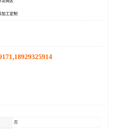
市龙岗区
料加工定制
9171,18929325914
否