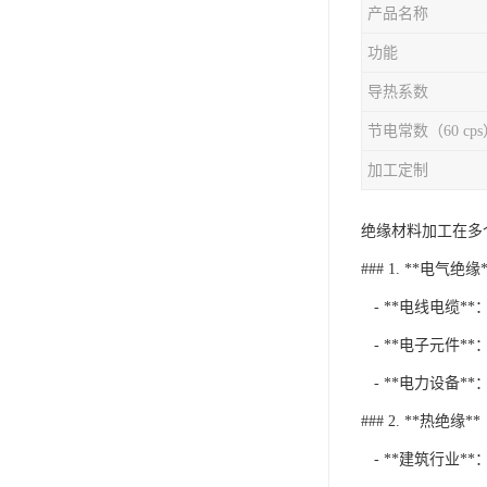
产品名称
功能
导热系数
节电常数（60 cps
加工定制
绝缘材料加工在多
### 1. **电气绝缘*
- **电线电缆
- **电子元件
- **电力设备
### 2. **热绝缘**
- **建筑行业