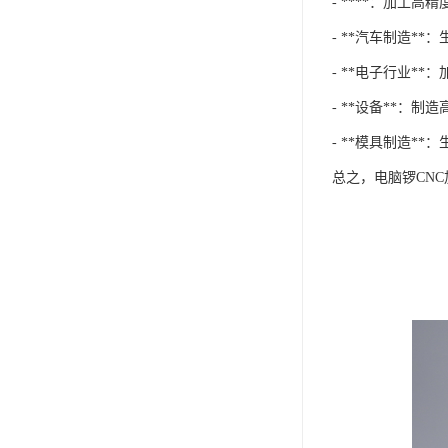
- ****：加工
- **汽车制造*
- **电子行业*
- **设备**：
- **模具制造*
总之，电脑锣CN