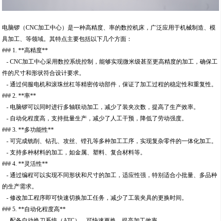
电脑锣（CNC加工中心）是一种高精度、率的数控机床，广泛应用于机械制造、模
具加工、等领域。其特点主要包括以下几个方面：
### 1. **高精度**
- CNC加工中心采用数控系统控制，能够实现微米级甚至更高精度的加工，确保工
件的尺寸和形状符合设计要求。
- 通过伺服电机和滚珠丝杠等精密传动部件，保证了加工过程的稳定性和重复性。
### 2. **率**
- 电脑锣可以同时进行多轴联动加工，减少了装夹次数，提高了生产效率。
- 自动化程度高，支持批量生产，减少了人工干预，降低了劳动强度。
### 3. **多功能性**
- 可完成铣削、钻孔、攻丝、镗孔等多种加工工序，实现复杂零件的一体化加工。
- 支持多种材料的加工，如金属、塑料、复合材料等。
### 4. **灵活性**
- 通过编程可以实现不同形状和尺寸的加工，适应性强，特别适合小批量、多品种
的生产需求。
- 修改加工程序即可快速切换加工任务，减少了工装夹具的更换时间。
### 5. **自动化程度高**
- 配备自动换刀系统（ATC），可快速更换，提高加工效率。