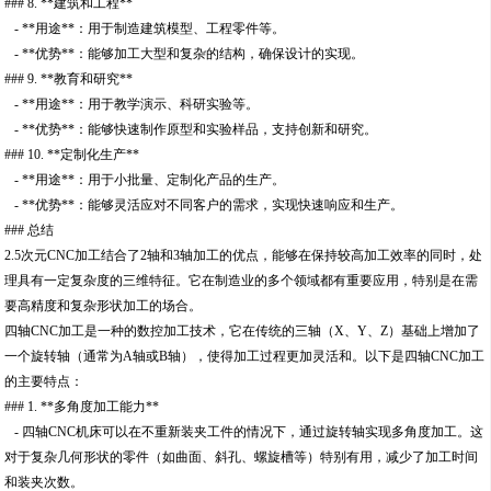
### 8. **建筑和工程**
- **用途**：用于制造建筑模型、工程零件等。
- **优势**：能够加工大型和复杂的结构，确保设计的实现。
### 9. **教育和研究**
- **用途**：用于教学演示、科研实验等。
- **优势**：能够快速制作原型和实验样品，支持创新和研究。
### 10. **定制化生产**
- **用途**：用于小批量、定制化产品的生产。
- **优势**：能够灵活应对不同客户的需求，实现快速响应和生产。
### 总结
2.5次元CNC加工结合了2轴和3轴加工的优点，能够在保持较高加工效率的同时，处
理具有一定复杂度的三维特征。它在制造业的多个领域都有重要应用，特别是在需
要高精度和复杂形状加工的场合。
四轴CNC加工是一种的数控加工技术，它在传统的三轴（X、Y、Z）基础上增加了
一个旋转轴（通常为A轴或B轴），使得加工过程更加灵活和。以下是四轴CNC加工
的主要特点：
### 1. **多角度加工能力**
- 四轴CNC机床可以在不重新装夹工件的情况下，通过旋转轴实现多角度加工。这
对于复杂几何形状的零件（如曲面、斜孔、螺旋槽等）特别有用，减少了加工时间
和装夹次数。