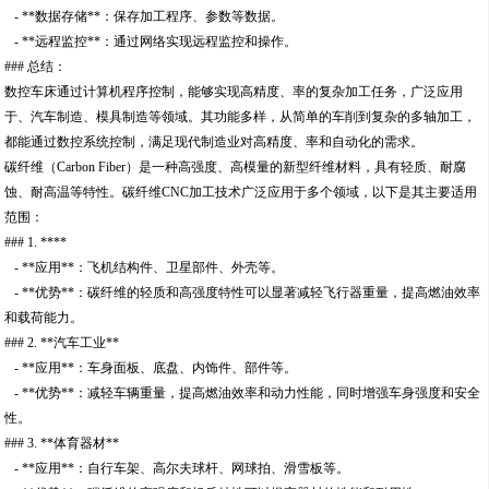
- **数据存储**：保存加工程序、参数等数据。
- **远程监控**：通过网络实现远程监控和操作。
### 总结：
数控车床通过计算机程序控制，能够实现高精度、率的复杂加工任务，广泛应用
于、汽车制造、模具制造等领域。其功能多样，从简单的车削到复杂的多轴加工，
都能通过数控系统控制，满足现代制造业对高精度、率和自动化的需求。
碳纤维（Carbon Fiber）是一种高强度、高模量的新型纤维材料，具有轻质、耐腐
蚀、耐高温等特性。碳纤维CNC加工技术广泛应用于多个领域，以下是其主要适用
范围：
### 1. ****
- **应用**：飞机结构件、卫星部件、外壳等。
- **优势**：碳纤维的轻质和高强度特性可以显著减轻飞行器重量，提高燃油效率
和载荷能力。
### 2. **汽车工业**
- **应用**：车身面板、底盘、内饰件、部件等。
- **优势**：减轻车辆重量，提高燃油效率和动力性能，同时增强车身强度和安全
性。
### 3. **体育器材**
- **应用**：自行车架、高尔夫球杆、网球拍、滑雪板等。