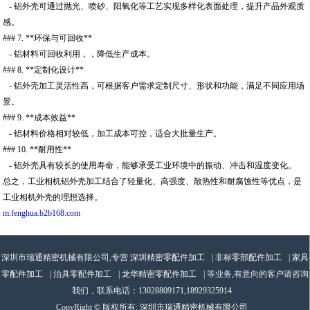
- 铝外壳可通过抛光、喷砂、阳氧化等工艺实现多样化表面处理，提升产品外观质
感。
### 7. **环保与可回收**
- 铝材料可回收利用，，降低生产成本。
### 8. **定制化设计**
- 铝外壳加工灵活性高，可根据客户需求定制尺寸、形状和功能，满足不同应用场
景。
### 9. **成本效益**
- 铝材料价格相对较低，加工成本可控，适合大批量生产。
### 10. **耐用性**
- 铝外壳具有较长的使用寿命，能够承受工业环境中的振动、冲击和温度变化。
总之，工业相机铝外壳加工结合了轻量化、高强度、散热性和耐腐蚀性等优点，是
工业相机外壳的理想选择。
m.fenghua.b2b168.com
深圳市瑞通精密机械有限公司,专营
深圳精密零配件加工
|
非标零部配件加工
|
家具
零配件加工
|
治具零配件加工
|
龙华精密零配件加工
| 等业务,有意向的客户请咨询
我们，联系电话：
13028809171,18929325914
CopyRight © 版权所有:
深圳市瑞通精密机械有限公司