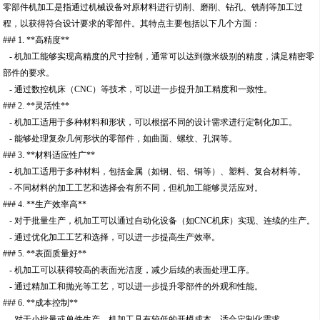
零部件机加工是指通过机械设备对原材料进行切削、磨削、钻孔、铣削等加工过
程，以获得符合设计要求的零部件。其特点主要包括以下几个方面：
### 1. **高精度**
- 机加工能够实现高精度的尺寸控制，通常可以达到微米级别的精度，满足精密零
部件的要求。
- 通过数控机床（CNC）等技术，可以进一步提升加工精度和一致性。
### 2. **灵活性**
- 机加工适用于多种材料和形状，可以根据不同的设计需求进行定制化加工。
- 能够处理复杂几何形状的零部件，如曲面、螺纹、孔洞等。
### 3. **材料适应性广**
- 机加工适用于多种材料，包括金属（如钢、铝、铜等）、塑料、复合材料等。
- 不同材料的加工工艺和选择会有所不同，但机加工能够灵活应对。
### 4. **生产效率高**
- 对于批量生产，机加工可以通过自动化设备（如CNC机床）实现、连续的生产。
- 通过优化加工工艺和选择，可以进一步提高生产效率。
### 5. **表面质量好**
- 机加工可以获得较高的表面光洁度，减少后续的表面处理工序。
- 通过精加工和抛光等工艺，可以进一步提升零部件的外观和性能。
### 6. **成本控制**
- 对于小批量或单件生产，机加工具有较低的开模成本，适合定制化需求。