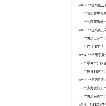
### 2. **提高加
- **减少装夹
- **的表面质
### 3. **提高加
- **减少工序
- **连续加工
### 4. **适用于
- **零件**
- **模具制造
### 5. **灵活性
- **多角度加
- **减少夹具
### 6. **编程复杂*