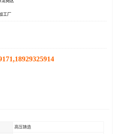
市龙岗区
控加工厂
9171,18929325914
高压铸造