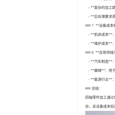
- **复杂的加
- **后处理要
### 7. **设备成
- **机床成本
- **维护成本
### 8. **应用领
- **汽车制造
- **器械**：
- **能源行业*
### 总结：
四轴零件加工通过
杂，且设备成本较