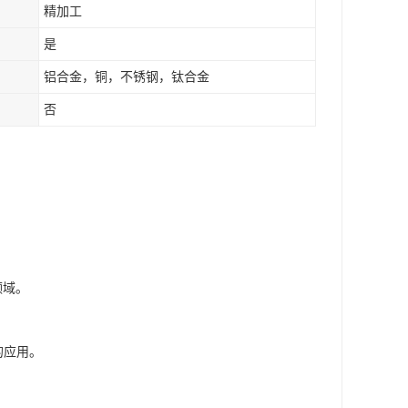
精加工
是
铝合金，铜，不锈钢，钛合金
否
领域。
的应用。