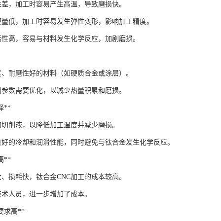
性差，加工时容易产生高温，导致磨损快。
模量低，加工时容易发生弹性变形，影响加工精度。
活性高，容易与材料发生化学反应，加剧磨损。
度、耐磨性好的材料（如硬质合金或涂层）。
削参数需要优化，以减少热量积累和磨损。
择**
的切削液，以降低加工温度并减少磨损。
良好的冷却和润滑性能，同时避免与钛合金发生化学反应。
高**
大、损耗快，钛合金CNC加工的成本较高。
技术人员，进一步增加了成本。
量要求高**