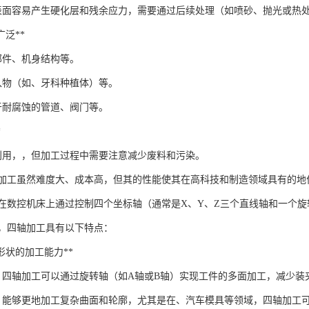
表面容易产生硬化层和残余应力，需要通过后续处理（如喷砂、抛光或热
域广泛**
部件、机身结构等。
入物（如、牙科种植体）等。
于耐腐蚀的管道、阀门等。
*
利用，，但加工过程中需要注意减少废料和污染。
C加工虽然难度大、成本高，但其的性能使其在高科技和制造领域具有的地
在数控机床上通过控制四个坐标轴（通常是X、Y、Z三个直线轴和一个旋
，四轴加工具有以下特点：
几何形状的加工能力**
**：四轴加工可以通过旋转轴（如A轴或B轴）实现工件的多面加工，减少
**：能够更地加工复杂曲面和轮廓，尤其是在、汽车模具等领域，四轴加工