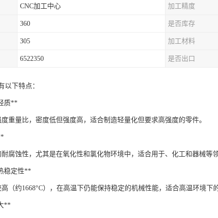
CNC加工中心
加工精度
360
是否库存
305
加工材料
6522350
是否出口
具有以下特点：
与轻质**
强度重量比，密度低但强度高，适合制造轻量化但要求高强度的零件。
*
的耐腐蚀性，尤其是在氧化性和氯化物环境中，适合用于、化工和器械等
与热稳定性**
较高（约1668°C），在高温下仍能保持稳定的机械性能，适合高温环境下
大**