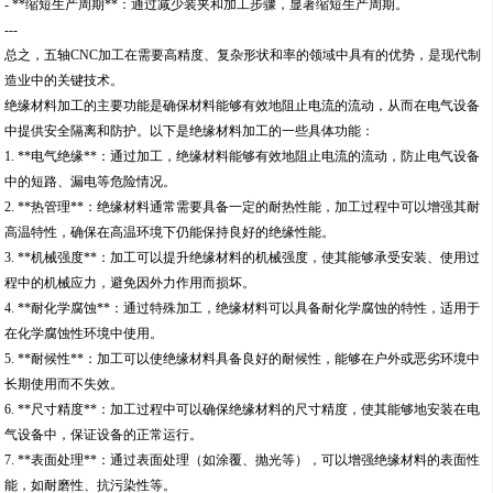
- **缩短生产周期**：通过减少装夹和加工步骤，显著缩短生产周期。
---
总之，五轴CNC加工在需要高精度、复杂形状和率的领域中具有的优势，是现代制
造业中的关键技术。
绝缘材料加工的主要功能是确保材料能够有效地阻止电流的流动，从而在电气设备
中提供安全隔离和防护。以下是绝缘材料加工的一些具体功能：
1. **电气绝缘**：通过加工，绝缘材料能够有效地阻止电流的流动，防止电气设备
中的短路、漏电等危险情况。
2. **热管理**：绝缘材料通常需要具备一定的耐热性能，加工过程中可以增强其耐
高温特性，确保在高温环境下仍能保持良好的绝缘性能。
3. **机械强度**：加工可以提升绝缘材料的机械强度，使其能够承受安装、使用过
程中的机械应力，避免因外力作用而损坏。
4. **耐化学腐蚀**：通过特殊加工，绝缘材料可以具备耐化学腐蚀的特性，适用于
在化学腐蚀性环境中使用。
5. **耐候性**：加工可以使绝缘材料具备良好的耐候性，能够在户外或恶劣环境中
长期使用而不失效。
6. **尺寸精度**：加工过程中可以确保绝缘材料的尺寸精度，使其能够地安装在电
气设备中，保证设备的正常运行。
7. **表面处理**：通过表面处理（如涂覆、抛光等），可以增强绝缘材料的表面性
能，如耐磨性、抗污染性等。