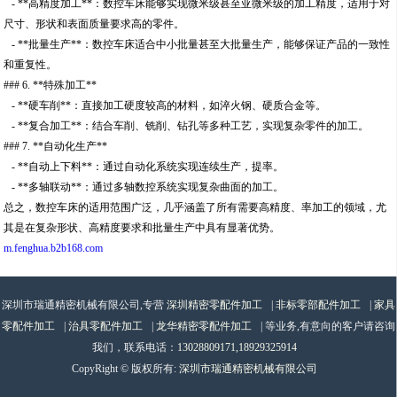
- **高精度加工**：数控车床能够实现微米级甚至亚微米级的加工精度，适用于对
尺寸、形状和表面质量要求高的零件。
- **批量生产**：数控车床适合中小批量甚至大批量生产，能够保证产品的一致性
和重复性。
### 6. **特殊加工**
- **硬车削**：直接加工硬度较高的材料，如淬火钢、硬质合金等。
- **复合加工**：结合车削、铣削、钻孔等多种工艺，实现复杂零件的加工。
### 7. **自动化生产**
- **自动上下料**：通过自动化系统实现连续生产，提率。
- **多轴联动**：通过多轴数控系统实现复杂曲面的加工。
总之，数控车床的适用范围广泛，几乎涵盖了所有需要高精度、率加工的领域，尤
其是在复杂形状、高精度要求和批量生产中具有显著优势。
m.fenghua.b2b168.com
深圳市瑞通精密机械有限公司,专营
深圳精密零配件加工
|
非标零部配件加工
|
家具
零配件加工
|
治具零配件加工
|
龙华精密零配件加工
| 等业务,有意向的客户请咨询
我们，联系电话：
13028809171,18929325914
CopyRight © 版权所有:
深圳市瑞通精密机械有限公司