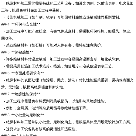
- 绝缘材料加工通常需要特殊的工艺和设备，如激光切割、水射流切割、电火花加
工等，以避免材料在加工过程中受损。
- 传统机械加工（如车削、铣削）可能因材料脆性或热敏感性而受到限制。
### 4. **环保与安全性**
- 加工过程中可能产生粉尘、有害气体或废料，需采取环保措施，如通风、除尘、
回收等。
- 某些绝缘材料（如石棉）可能对人体有害，需特别注意防护。
### 5. **热敏感性**
- 许多绝缘材料对温度敏感，加工过程中容易因高温而变形、熔化或降解。
- 需要采用低温加工技术或冷却措施，如使用冷却液或低温切削工艺。
### 6. **表面处理要求高**
- 绝缘材料的表面处理（如涂层、抛光、清洗）对其性能至关重要，需确保表面光
滑、无污染，以提高绝缘强度和耐久性。
### 7. **绝缘性能保持**
- 加工过程中需避免材料受到污染或损伤，以免影响其绝缘性能。
- 例如，金属屑、油污等杂质可能导致绝缘性能下降。
### 8. **小批量与定制化**
- 绝缘材料加工通常以小批量、定制化为主，需根据具体应用场景设计加工方案。
- 这要求加工设备具有较高的灵活性和适应性。