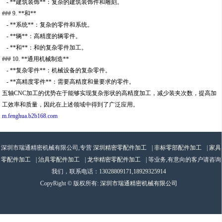
- **建筑装饰**：复杂的建筑装饰件和雕刻。
### 9. **和**
- **系统**：复杂的零件和系统。
- **辆**：高精度的辆零件。
- **和**：和的复杂零件加工。
### 10. **通用机械制造**
- **复杂零件**：机械设备的复杂零件。
- **高精度零件**：需要高精度和量要求的零件。
五轴CNC加工的优势在于能够实现复杂形状的高精度加工，减少装夹次数，提高加
工效率和质量，因此在上述领域中得到了广泛应用。
m.fenghua.b2b168.com
深圳市瑞通精密机械有限公司,专营
深圳精密零配件加工
|
非标零部配件加工
|
家具
零配件加工
|
治具零配件加工
|
龙华精密零配件加工
| 等业务,有意向的客户请咨询
我们，联系电话：
13028809171,18929325914
CopyRight © 版权所有:
深圳市瑞通精密机械有限公司