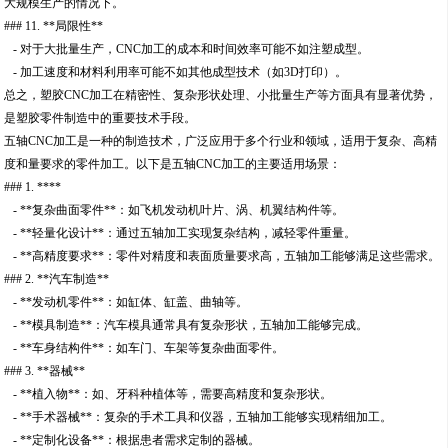
大规模生产的情况下。
### 11. **局限性**
- 对于大批量生产，CNC加工的成本和时间效率可能不如注塑成型。
- 加工速度和材料利用率可能不如其他成型技术（如3D打印）。
总之，塑胶CNC加工在精密性、复杂形状处理、小批量生产等方面具有显著优势，
是塑胶零件制造中的重要技术手段。
五轴CNC加工是一种的制造技术，广泛应用于多个行业和领域，适用于复杂、高精
度和量要求的零件加工。以下是五轴CNC加工的主要适用场景：
### 1. ****
- **复杂曲面零件**：如飞机发动机叶片、涡、机翼结构件等。
- **轻量化设计**：通过五轴加工实现复杂结构，减轻零件重量。
- **高精度要求**：零件对精度和表面质量要求高，五轴加工能够满足这些需求。
### 2. **汽车制造**
- **发动机零件**：如缸体、缸盖、曲轴等。
- **模具制造**：汽车模具通常具有复杂形状，五轴加工能够完成。
- **车身结构件**：如车门、车架等复杂曲面零件。
### 3. **器械**
- **植入物**：如、牙科种植体等，需要高精度和复杂形状。
- **手术器械**：复杂的手术工具和仪器，五轴加工能够实现精细加工。
- **定制化设备**：根据患者需求定制的器械。