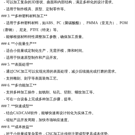
- 可以加工复杂的3D形状、曲面和内部结构，满足多样化的设计需求。
- 适用于制作模具、原型、定制零件等。
### 3. **多种塑料材料加工**
- 适用于多种塑料材料，如ABS、PC（聚碳酸酯）、PMMA（亚克力）、POM
（赛钢）、尼龙、PTFE（特龙）等。
- 能够根据材料特性调整加工参数，确保加工质量。
### 4. **小批量生产**
- 适合小批量或定制化生产，无需开模，降和时间。
- 适用于快速原型制作和产品开发。
### 5. **表面处理**
- 通过CNC加工可以实现光滑的表面处理，减少后续抛光或打磨的需求。
- 支持雕刻、刻字等表面装饰工艺。
### 6. **多功能加工**
- 支持多种加工操作，如铣削、钻孔、切割、螺纹加工等。
- 可在一台设备上完成多种加工步骤，提率。
### 7. **快速成型**
- 结合CAD/CAM软件，能够快速将设计转化为实体工件。
- 缩短产品开发周期，加快市场响应速度。
### 8. **成本效益**
- 对于小批量或复杂零件，CNC加工比传统注塑成型更具成本优势。