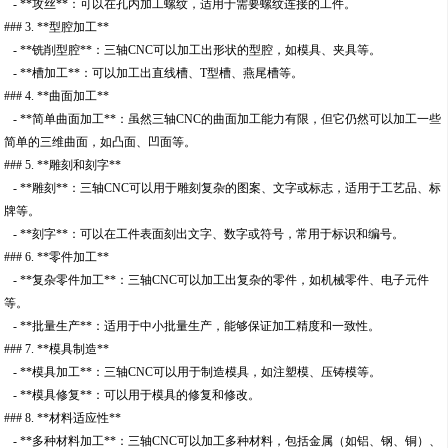
- **攻丝**：可以在孔内加工螺纹，适用于需要螺纹连接的工件。
### 3. **型腔加工**
- **铣削型腔**：三轴CNC可以加工出形状的型腔，如模具、夹具等。
- **槽加工**：可以加工出直线槽、T型槽、燕尾槽等。
### 4. **曲面加工**
- **简单曲面加工**：虽然三轴CNC的曲面加工能力有限，但它仍然可以加工一些
简单的三维曲面，如凸面、凹面等。
### 5. **雕刻和刻字**
- **雕刻**：三轴CNC可以用于雕刻复杂的图案、文字或标志，适用于工艺品、标
牌等。
- **刻字**：可以在工件表面刻出文字、数字或符号，常用于标识和编号。
### 6. **零件加工**
- **复杂零件加工**：三轴CNC可以加工出复杂的零件，如机械零件、电子元件
等。
- **批量生产**：适用于中小批量生产，能够保证加工精度和一致性。
### 7. **模具制造**
- **模具加工**：三轴CNC可以用于制造模具，如注塑模、压铸模等。
- **模具修复**：可以用于模具的修复和修改。
### 8. **材料适应性**
- **多种材料加工**：三轴CNC可以加工多种材料，包括金属（如铝、钢、铜）、