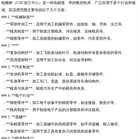
电脑锣（CNC加工中心）是一种高精度、率的数控机床，广泛应用于多个行业和领
域。其适用范围主要包括以下几个方面：
### 1. **机械制造**
- **零部件加工**：适用于加工机械零部件，如齿轮、轴、壳体、法兰等。
- **模具制造**：用于制造注塑模具、冲压模具、压铸模具等。
- **精密零件**：加工高精度的机械零件，如零件、汽车零部件等。
### 2. ****
- **复杂结构件**：加工飞机发动机叶片、机身结构件等复杂形状的零件。
- **高强度材料**：适用于加工钛合金、铝合金等材料。
### 3. **汽车制造**
- **发动机零件**：加工发动机缸体、缸盖、曲轴等关键部件。
- **车身零件**：加工车门、底盘、悬挂系统等车身结构件。
- **模具与夹具**：制造汽车生产中的模具和夹具。
### 4. **电子行业**
- **精密零件**：加工电子设备中的精密零件，如连接器、散热片等。
- **模具制造**：用于制造电子产品的注塑模具和冲压模具。
### 5. **器械**
- **高精度零件**：加工器械中的高精度零件，如手术器械、植入物等。
- **复杂形状**：适用于加工具有复杂几何形状的设备零件。
### 6. **模具制造**