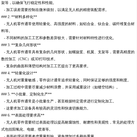
架等，以确保飞行稳定性和性能。
- 加工误差需要控制在微米级别，以满足无人机的精密装配需求。
### 2. **材料多样化**
- 无人机零件通常使用轻量化、高强度的材料，如铝合金、钛合金、碳纤维复合材
料等。
- 不同材料的加工工艺和参数差异较大，需要针对材料特性进行优化。
### 3. **复杂几何形状**
- 无人机零件通常具有复杂的几何形状，如螺旋桨、机翼、支架等，需要高精度的
数控加工（CNC）或3D打印技术。
- 复杂的曲面和薄壁结构对加工工艺提出了更高要求。
### 4. **轻量化设计**
- 无人机对重量敏感，零件设计通常追求轻量化，同时保证足够的强度和刚度。
- 加工过程中需要尽量减少材料浪费，并采用减重设计（如镂空结构）。
### 5. **小批量、定制化生产**
- 无人机零件通常是小批量生产，甚至根据特定需求进行定制化加工。
- 这要求加工设备具有较高的灵活性和快速切换能力。
### 6. **表面处理要求高**
- 无人机零件需要经过表面处理以提高耐腐蚀性、耐磨性和美观性，常见的处理方
式包括阳氧化、电镀、喷漆等。
- 表面处理还需要考虑重量影响，避免增加过多额外重量。