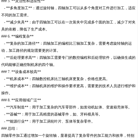
### 5. **灵活性和适应性**
- **多角度加工**：通过旋转轴，四轴加工可以从多个角度对工件进行加工，适应
不同的加工需求。
- **减少夹具**：由于四轴加工可以在一次装夹中完成多个面的加工，减少了对夹
具的依赖，降低了生产成本。
### 6. **编程复杂**
- **复杂的加工路径**：四轴加工的编程比三轴加工复杂，需要考虑旋转轴的运
动，加工路径的规划需要更的计算。
- **后处理要求高**：四轴加工需要专门的数控编程和后处理软件，以确保生成的
代码能够正确控制机床的四个轴。
### 7. **设备成本较高**
- **机床成本**：四轴数控机床比三轴机床更复杂，价格也更高。
- **维护成本**：四轴机床的维护和操作要求更高，需要更的技术人员进行维护和
操作。
### 8. **应用领域广泛**
- **汽车制造**：用于加工复杂的汽车零部件，如发动机缸体、变速箱壳体等。
- **器械**：用于加工高精度的器械零件，如、牙科模具等。
- **能源行业**：用于加工涡轮叶片、泵体等复杂零件。
### 总结：
四轴零件加工通过增加一个旋转轴，显著提高了复杂零件的加工能力和效率，特别