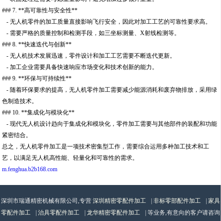
### 7. **高可靠性与安全性**
- 无人机零件的加工质量直接影响飞行安全，因此对加工工艺的可靠性要求高。
- 需要严格的质量控制和检测手段，如三坐标测量、X射线检测等。
### 8. **快速迭代与创新**
- 无人机技术发展迅速，零件设计和加工工艺需要不断迭代更新。
- 加工企业需要具备快速响应市场变化和技术创新的能力。
### 9. **环保与可持续性**
- 随着环保要求的提高，无人机零件加工需要减少能源消耗和废弃物排放，采用绿
色制造技术。
### 10. **集成化与模块化**
- 现代无人机设计趋向于集成化和模块化，零件加工需要与其他部件的装配和功能
紧密结合。
总之，无人机零件加工是一项技术密集型工作，需要综合运用多种加工技术和工
艺，以满足无人机高性能、轻量化和可靠性的需求。
m.fenghua.b2b168.com
深圳市瑞通精密机械有限公司,专营
深圳精密零配件加工
|
非标零部配件加工
|
家具
零配件加工
|
治具零配件加工
|
龙华精密零配件加工
| 等业务,有意向的客户请咨询