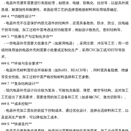
- 电器外壳通常需要进行表面处理，如喷涂、电镀、阳氧化、拉丝等，以提高外观
质感、耐腐蚀性和耐磨性。表面处理工艺的选择需根据材料和应用场景确定。
### 4. **功能性设计**
- 电器外壳不仅是保护内部元器件的结构件，还需具备散热、防水、防尘、抗电磁
干扰等功能。加工过程中需考虑这些功能需求，例如设计散热孔、密封结构等。
### 5. **批量生产与定制化并存**
- 一些电器外壳需要大批量生产（如家用电器），采用注塑、冲压等工艺；而一些
或特殊用途的电器外壳则需要小批量或定制化生产，采用CNC加工或3D打印等技
术。
### 6. **环保与安全要求**
- 电器外壳材料需符合环保标准（如RoHS、REACH等），同时需具备阻燃、绝缘
等安全性能。加工过程中需严格控制材料选择和工艺参数。
### 7. **复杂结构设计**
- 现代电器外壳设计往往较为复杂，可能包含曲面、薄壁、镂空等结构。这对加工
工艺提出了更高要求，需要使用的加工设备和工艺（如多轴CNC、激光切割等）。
### 8. **成本控制**
- 电器外壳加工需在的前提下控制成本。通过优化设计、选择合适材料和工艺，以
及提高生产效率，可以降低加工成本。
### 9. **快速迭代**
- 电器产品更新换代速度快，外壳设计需要快速响应市场需求。加工企业需具备快