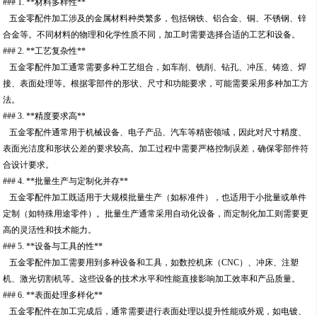
### 1. **材料多样性**
五金零配件加工涉及的金属材料种类繁多，包括钢铁、铝合金、铜、不锈钢、锌
合金等。不同材料的物理和化学性质不同，加工时需要选择合适的工艺和设备。
### 2. **工艺复杂性**
五金零配件加工通常需要多种工艺组合，如车削、铣削、钻孔、冲压、铸造、焊
接、表面处理等。根据零部件的形状、尺寸和功能要求，可能需要采用多种加工方
法。
### 3. **精度要求高**
五金零配件通常用于机械设备、电子产品、汽车等精密领域，因此对尺寸精度、
表面光洁度和形状公差的要求较高。加工过程中需要严格控制误差，确保零部件符
合设计要求。
### 4. **批量生产与定制化并存**
五金零配件加工既适用于大规模批量生产（如标准件），也适用于小批量或单件
定制（如特殊用途零件）。批量生产通常采用自动化设备，而定制化加工则需要更
高的灵活性和技术能力。
### 5. **设备与工具的性**
五金零配件加工需要用到多种设备和工具，如数控机床（CNC）、冲床、注塑
机、激光切割机等。这些设备的技术水平和性能直接影响加工效率和产品质量。
### 6. **表面处理多样化**
五金零配件在加工完成后，通常需要进行表面处理以提升性能或外观，如电镀、