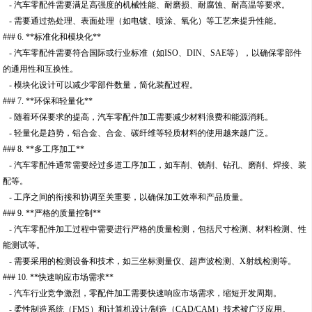
- 汽车零配件需要满足高强度的机械性能、耐磨损、耐腐蚀、耐高温等要求。
- 需要通过热处理、表面处理（如电镀、喷涂、氧化）等工艺来提升性能。
### 6. **标准化和模块化**
- 汽车零配件需要符合国际或行业标准（如ISO、DIN、SAE等），以确保零部件
的通用性和互换性。
- 模块化设计可以减少零部件数量，简化装配过程。
### 7. **环保和轻量化**
- 随着环保要求的提高，汽车零配件加工需要减少材料浪费和能源消耗。
- 轻量化是趋势，铝合金、合金、碳纤维等轻质材料的使用越来越广泛。
### 8. **多工序加工**
- 汽车零配件通常需要经过多道工序加工，如车削、铣削、钻孔、磨削、焊接、装
配等。
- 工序之间的衔接和协调至关重要，以确保加工效率和产品质量。
### 9. **严格的质量控制**
- 汽车零配件加工过程中需要进行严格的质量检测，包括尺寸检测、材料检测、性
能测试等。
- 需要采用的检测设备和技术，如三坐标测量仪、超声波检测、X射线检测等。
### 10. **快速响应市场需求**
- 汽车行业竞争激烈，零配件加工需要快速响应市场需求，缩短开发周期。
- 柔性制造系统（FMS）和计算机设计/制造（CAD/CAM）技术被广泛应用。