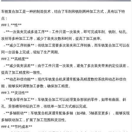
车铣复合加工是一种的制造技术，结合了车削和铣削两种加工方式，具有以下特
点：
### 1. **性**
- **一次装夹完成多道工序**：工件只需一次装夹，即可完成车削、铣削、钻孔、
攻丝等多种加工工序，减少了装夹次数和时间，提高了加工效率。
- **减少工序转换**：传统加工需要多次装夹和工序转换，而车铣复合加工可以在
同一台设备上完成，缩短了生产周期。
### 2. **高精度**
- **减少装夹误差**：由于工件只需一次装夹，避免了多次装夹带来的定位误差，
提高了加工精度和一致性。
- **动态补偿功能**：现代车铣复合机床通常配备高精度数控系统和动态补偿功
能，能够实时调整加工参数，确保加工精度。
### 3. **灵活性**
- **复杂零件加工**：车铣复合加工可以处理复杂形状的零件，如带有曲面、斜
孔、异形槽等特征的工件，传统单一加工方式难以完成。
- **多轴联动**：车铣复合机床通常配备多轴（如4轴、5轴甚至更多），能够实现
多轴联动加工，扩展了加工范围和灵活性。
### 4. **节约成本**