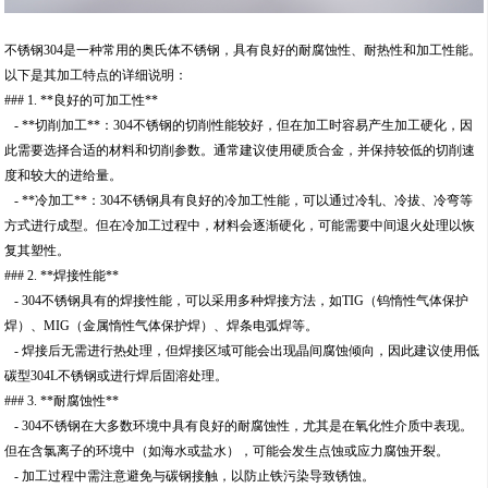
不锈钢304是一种常用的奥氏体不锈钢，具有良好的耐腐蚀性、耐热性和加工性能。
以下是其加工特点的详细说明：
### 1. **良好的可加工性**
- **切削加工**：304不锈钢的切削性能较好，但在加工时容易产生加工硬化，因
此需要选择合适的材料和切削参数。通常建议使用硬质合金，并保持较低的切削速
度和较大的进给量。
- **冷加工**：304不锈钢具有良好的冷加工性能，可以通过冷轧、冷拔、冷弯等
方式进行成型。但在冷加工过程中，材料会逐渐硬化，可能需要中间退火处理以恢
复其塑性。
### 2. **焊接性能**
- 304不锈钢具有的焊接性能，可以采用多种焊接方法，如TIG（钨惰性气体保护
焊）、MIG（金属惰性气体保护焊）、焊条电弧焊等。
- 焊接后无需进行热处理，但焊接区域可能会出现晶间腐蚀倾向，因此建议使用低
碳型304L不锈钢或进行焊后固溶处理。
### 3. **耐腐蚀性**
- 304不锈钢在大多数环境中具有良好的耐腐蚀性，尤其是在氧化性介质中表现。
但在含氯离子的环境中（如海水或盐水），可能会发生点蚀或应力腐蚀开裂。
- 加工过程中需注意避免与碳钢接触，以防止铁污染导致锈蚀。