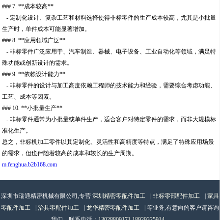
### 7. **成本较高**
- 定制化设计、复杂工艺和材料选择使得非标零件的生产成本较高，尤其是小批量
生产时，单件成本可能显著增加。
### 8. **应用领域广泛**
- 非标零件广泛应用于、汽车制造、器械、电子设备、工业自动化等领域，满足特
殊功能或创新设计的需求。
### 9. **依赖设计能力**
- 非标零件的设计与加工高度依赖工程师的技术能力和经验，需要综合考虑功能、
工艺、成本等因素。
### 10. **小批量生产**
- 非标零件通常为小批量或单件生产，适合客户对特定零件的需求，而非大规模标
准化生产。
总之，非标机加工零件以其定制化、灵活性和高精度等特点，满足了特殊应用场景
的需求，但也伴随着较高的成本和较长的生产周期。
m.fenghua.b2b168.com
深圳市瑞通精密机械有限公司,专营
深圳精密零配件加工
|
非标零部配件加工
|
家具
零配件加工
|
治具零配件加工
|
龙华精密零配件加工
| 等业务,有意向的客户请咨询
我们，联系电话：
13028809171,18929325914