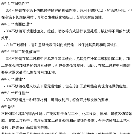
### 4. **耐热性**
- 304不锈钢在高温下仍能保持良好的机械性能，适用于800°C以下的温度环境。但
在高温下长期使用时，可能会发生碳化物析出，影响其耐腐蚀性。
### 5. **表面处理**
- 304不锈钢可以通过抛光、拉丝、喷砂等方式进行表面处理，以获得不同的外观
效果。
- 在加工过程中，需注意避免表面划伤或污染，以保持其美观和耐腐蚀性。
### 6. **加工硬化倾向**
- 304不锈钢在加工过程中容易发生加工硬化，尤其是在冷加工或切削加工时。加
工硬化会增加材料的强度和硬度，但也会降低其塑性。因此，在加工过程中可能需
要多次退火处理以恢复其可加工性。
### 7. **磁性**
- 304不锈钢在退火状态下是无磁性的，但在冷加工后可能会表现出轻微的磁性。
### 8. **环保性**
- 304不锈钢是一种环保材料，可回收利用，符合可持续发展的要求。
### 总结
不锈钢304因其的综合性能，广泛应用于食品工业、化工设备、器械、建筑装饰等领
域。在加工过程中，需注意其加工硬化倾向和耐腐蚀性要求，合理选择加工工艺和
参数，以确保产品质量和性能。