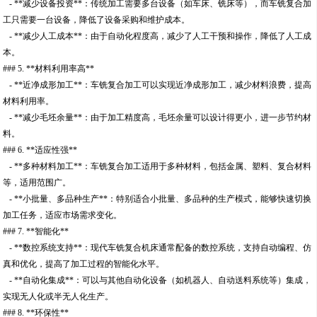
- **减少设备投资**：传统加工需要多台设备（如车床、铣床等），而车铣复合加
工只需要一台设备，降低了设备采购和维护成本。
- **减少人工成本**：由于自动化程度高，减少了人工干预和操作，降低了人工成
本。
### 5. **材料利用率高**
- **近净成形加工**：车铣复合加工可以实现近净成形加工，减少材料浪费，提高
材料利用率。
- **减少毛坯余量**：由于加工精度高，毛坯余量可以设计得更小，进一步节约材
料。
### 6. **适应性强**
- **多种材料加工**：车铣复合加工适用于多种材料，包括金属、塑料、复合材料
等，适用范围广。
- **小批量、多品种生产**：特别适合小批量、多品种的生产模式，能够快速切换
加工任务，适应市场需求变化。
### 7. **智能化**
- **数控系统支持**：现代车铣复合机床通常配备的数控系统，支持自动编程、仿
真和优化，提高了加工过程的智能化水平。
- **自动化集成**：可以与其他自动化设备（如机器人、自动送料系统等）集成，
实现无人化或半无人化生产。
### 8. **环保性**