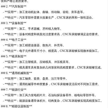
状和严格公差的要求。
### 2. **汽车制造**
- **应用**：加工发动机缸体、曲轴、传动轴、齿轮、刹车盘等。
- **特点**：汽车零部件需要大批量生产，CNC车床的率和一致性适合。
### 3. **设备制造**
- **应用**：加工、手术器械、牙科植入物等。
- **特点**：设备对精度和表面光洁度要求高，CNC车床能够满足这些要求。
### 4. **电子工业**
- **应用**：加工精密连接器、散热片、外壳等。
- **特点**：电子元件通常尺寸小、精度高，CNC车床能够实现微米级加工。
### 5. **模具制造**
- **应用**：加工注塑模具、压铸模具、冲压模具等。
- **特点**：模具通常具有复杂的几何形状和高精度要求，CNC车床能够完成。
### 6. **通用机械制造**
- **应用**：加工轴类、套类、盘类、法兰等零件。
- **特点**：通用机械零件种类繁多，CNC车床能够灵活应对不同加工需求。
### 7. **能源行业**
- **应用**：加工风力发电机叶片、石油钻探设备零件、核电站零部件等。
- **特点**：能源设备通常体积大、结构复杂，CNC车床能够实现高精度加工。
### 8. **精密仪器制造**