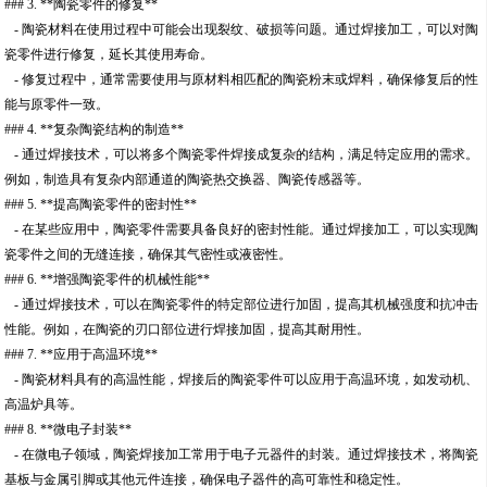
### 3. **陶瓷零件的修复**
- 陶瓷材料在使用过程中可能会出现裂纹、破损等问题。通过焊接加工，可以对陶
瓷零件进行修复，延长其使用寿命。
- 修复过程中，通常需要使用与原材料相匹配的陶瓷粉末或焊料，确保修复后的性
能与原零件一致。
### 4. **复杂陶瓷结构的制造**
- 通过焊接技术，可以将多个陶瓷零件焊接成复杂的结构，满足特定应用的需求。
例如，制造具有复杂内部通道的陶瓷热交换器、陶瓷传感器等。
### 5. **提高陶瓷零件的密封性**
- 在某些应用中，陶瓷零件需要具备良好的密封性能。通过焊接加工，可以实现陶
瓷零件之间的无缝连接，确保其气密性或液密性。
### 6. **增强陶瓷零件的机械性能**
- 通过焊接技术，可以在陶瓷零件的特定部位进行加固，提高其机械强度和抗冲击
性能。例如，在陶瓷的刃口部位进行焊接加固，提高其耐用性。
### 7. **应用于高温环境**
- 陶瓷材料具有的高温性能，焊接后的陶瓷零件可以应用于高温环境，如发动机、
高温炉具等。
### 8. **微电子封装**
- 在微电子领域，陶瓷焊接加工常用于电子元器件的封装。通过焊接技术，将陶瓷
基板与金属引脚或其他元件连接，确保电子器件的高可靠性和稳定性。