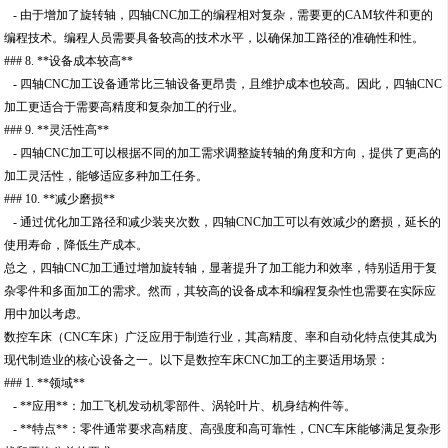
- 由于增加了旋转轴，四轴CNC加工的编程相对复杂，需要更的CAM软件和更的
编程技术。编程人员需要具备较高的技术水平，以确保加工路径的准确性和性。
### 8. **设备成本较高**
- 四轴CNC加工设备通常比三轴设备更昂贵，且维护成本也较高。因此，四轴CNC
加工更适合于需要高精度和复杂加工的行业。
### 9. **灵活性高**
- 四轴CNC加工可以根据不同的加工需求调整旋转轴的角度和方向，提供了更高的
加工灵活性，能够适应多种加工任务。
### 10. **减少磨损**
- 通过优化加工路径和减少装夹次数，四轴CNC加工可以有效减少的磨损，延长的
使用寿命，降低生产成本。
总之，四轴CNC加工通过增加旋转轴，显著提升了加工能力和效率，特别适用于复
杂零件和多面加工的需求。然而，其较高的设备成本和编程复杂性也需要在实际应
用中加以考虑。
数控车床（CNC车床）广泛应用于制造行业，其高精度、率和自动化特点使其成为
现代制造业的核心设备之一。以下是数控车床CNC加工的主要适用场景：
### 1. **领域**
- **应用**：加工飞机发动机零部件、涡轮叶片、机身结构件等。
- **特点**：零件通常要求高精度、高强度和高可靠性，CNC车床能够满足复杂形