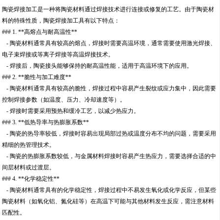
陶瓷焊接加工是一种将陶瓷材料通过焊接技术进行连接或修复的工艺。由于陶瓷材
料的特殊性质，陶瓷焊接加工具有以下特点：
### 1. **高熔点与耐高温性**
- 陶瓷材料通常具有较高的熔点，焊接时需要高温环境，通常需要使用激光焊接、
电子束焊接或等离子焊接等高温焊接技术。
- 焊接后，陶瓷接头能够保持的耐高温性能，适用于高温环境下的应用。
### 2. **脆性与加工难度**
- 陶瓷材料通常具有较高的脆性，焊接过程中容易产生裂纹或应力集中，因此需要
控制焊接参数（如温度、压力、冷却速度等）。
- 焊接时需要采用预热和缓冷工艺，以减少热应力。
### 3. **低热导率与热膨胀系数**
- 陶瓷的热导率较低，焊接时容易出现局部过热或温度分布不均的问题，需要采用
精细的热管理技术。
- 陶瓷的热膨胀系数较低，与金属材料焊接时容易产生热应力，需要选择合适的中
间层材料或过渡层。
### 4. **化学稳定性**
- 陶瓷材料通常具有的化学稳定性，焊接过程中不易发生氧化或化学反应，但某些
陶瓷材料（如氧化铝、氮化硅等）在高温下可能与其他材料发生反应，需注意材料
匹配性。