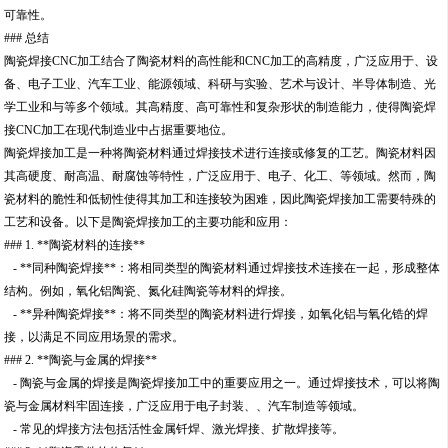
可靠性。
### 总结
陶瓷焊接CNC加工结合了陶瓷材料的高性能和CNC加工的高精度，广泛应用于、设
备、电子工业、汽车工业、能源领域、科研与实验、艺术与设计、半导体制造、光
学工业和与等多个领域。其高精度、高可靠性和复杂形状的制造能力，使得陶瓷焊
接CNC加工在现代制造业中占据重要地位。
陶瓷焊接加工是一种将陶瓷材料通过焊接技术进行连接或修复的工艺。陶瓷材料因
其高硬度、耐高温、耐腐蚀等特性，广泛应用于、电子、化工、等领域。然而，陶
瓷材料的脆性和低韧性使得其加工和连接较为困难，因此陶瓷焊接加工需要特殊的
工艺和设备。以下是陶瓷焊接加工的主要功能和应用：
### 1. **陶瓷材料的连接**
- **同种陶瓷焊接**：将相同类型的陶瓷材料通过焊接技术连接在一起，形成整体
结构。例如，氧化铝陶瓷、氮化硅陶瓷等材料的焊接。
- **异种陶瓷焊接**：将不同类型的陶瓷材料进行焊接，如氧化铝与氧化锆的焊
接，以满足不同应用场景的需求。
### 2. **陶瓷与金属的焊接**
- 陶瓷与金属的焊接是陶瓷焊接加工中的重要应用之一。通过焊接技术，可以将陶
瓷与金属材料牢固连接，广泛应用于电子封装、、汽车制造等领域。
- 常见的焊接方法包括活性金属钎焊、激光焊接、扩散焊接等。