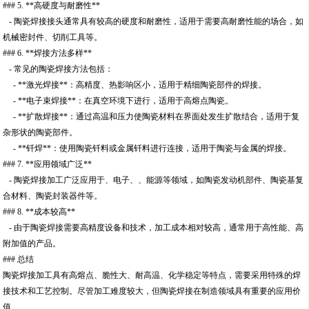
### 5. **高硬度与耐磨性**
- 陶瓷焊接接头通常具有较高的硬度和耐磨性，适用于需要高耐磨性能的场合，如
机械密封件、切削工具等。
### 6. **焊接方法多样**
- 常见的陶瓷焊接方法包括：
- **激光焊接**：高精度、热影响区小，适用于精细陶瓷部件的焊接。
- **电子束焊接**：在真空环境下进行，适用于高熔点陶瓷。
- **扩散焊接**：通过高温和压力使陶瓷材料在界面处发生扩散结合，适用于复
杂形状的陶瓷部件。
- **钎焊**：使用陶瓷钎料或金属钎料进行连接，适用于陶瓷与金属的焊接。
### 7. **应用领域广泛**
- 陶瓷焊接加工广泛应用于、电子、、能源等领域，如陶瓷发动机部件、陶瓷基复
合材料、陶瓷封装器件等。
### 8. **成本较高**
- 由于陶瓷焊接需要高精度设备和技术，加工成本相对较高，通常用于高性能、高
附加值的产品。
### 总结
陶瓷焊接加工具有高熔点、脆性大、耐高温、化学稳定等特点，需要采用特殊的焊
接技术和工艺控制。尽管加工难度较大，但陶瓷焊接在制造领域具有重要的应用价
值。