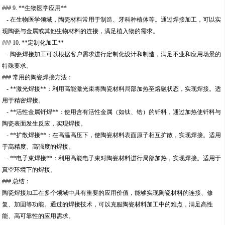
### 9. **生物医学应用**
- 在生物医学领域，陶瓷材料常用于制造、牙科种植体等。通过焊接加工，可以实
现陶瓷与金属或其他生物材料的连接，满足植入物的需求。
### 10. **定制化加工**
- 陶瓷焊接加工可以根据客户需求进行定制化设计和制造，满足不业和应用场景的
特殊要求。
### 常用的陶瓷焊接方法：
- **激光焊接**：利用高能激光束将陶瓷材料局部加热至熔融状态，实现焊接。适
用于精密焊接。
- **活性金属钎焊**：使用含有活性金属（如钛、锆）的钎料，通过加热使钎料与
陶瓷表面发生反应，实现焊接。
- **扩散焊接**：在高温高压下，使陶瓷材料表面原子相互扩散，实现焊接。适用
于高精度、高强度的焊接。
- **电子束焊接**：利用高能电子束对陶瓷材料进行局部加热，实现焊接。适用于
真空环境下的焊接。
### 总结：
陶瓷焊接加工在多个领域中具有重要的应用价值，能够实现陶瓷材料的连接、修
复、加固等功能。通过的焊接技术，可以克服陶瓷材料加工中的难点，满足高性
能、高可靠性的应用需求。