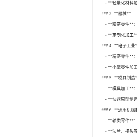
- **轻量化材
### 3. **器械**
- **精密零件
- **定制化加
### 4. **电子工业*
- **精密零件
- **小型零件
### 5. **模具制造*
- **模具加工
- **快速原型
### 6. **通用机
- **轴类零件
- **法兰、接头