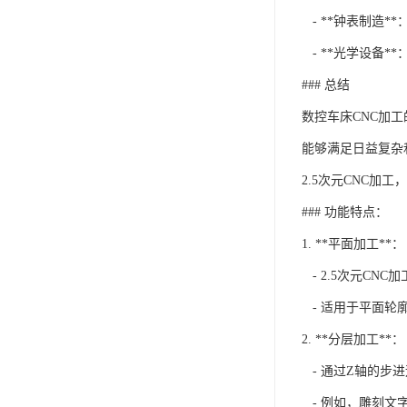
- **钟表制造
- **光学设备
### 总结
数控车床CNC加
能够满足日益复杂
2.5次元CNC加
### 功能特点：
1. **平面加工**：
- 2.5次元CN
- 适用于平面轮
2. **分层加工**：
- 通过Z轴的步
- 例如，雕刻文