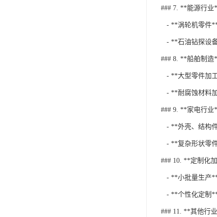
### 7. **能源行业*
- **涡轮机零
- **石油钻探
### 8. **船舶制造*
- **大型零件
- **耐腐蚀材
### 9. **家电行业*
- **外壳、结
- **复杂形状零
### 10. **定制化
- **小批量生
- **个性化定
### 11. **其他行业