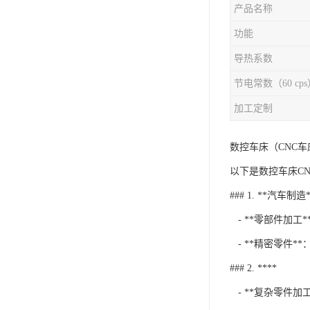
产品名称
功能
导热系数
节电常数（60 cps
加工定制
数控车床（CNC
以下是数控车床C
### 1. **汽车制造*
- **零部件加
- **精密零件
### 2. ****
- **复杂零件