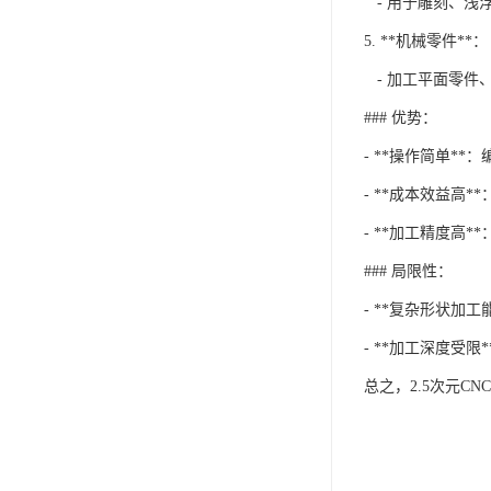
- 用于雕刻、浅
5. **机械零件**：
- 加工平面零件
### 优势：
- **操作简单*
- **成本效益高
- **加工精度高
### 局限性：
- **复杂形状加
- **加工深度受
总之，2.5次元