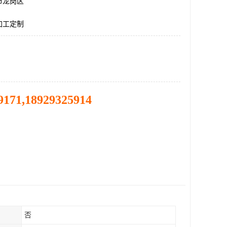
市龙岗区
加工定制
9171,18929325914
否