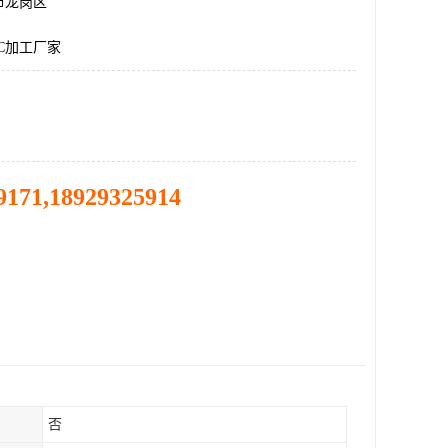
市龙岗区
C加工厂家
9171,18929325914
否