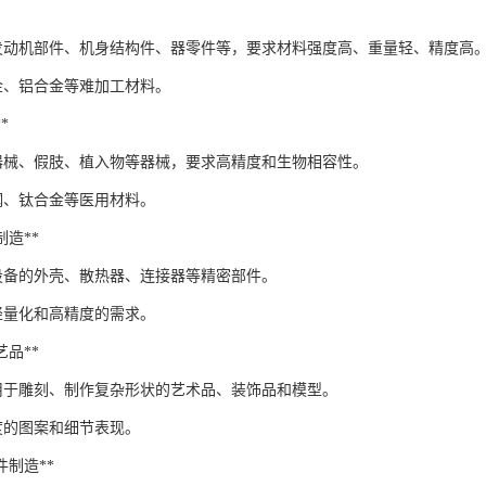
发动机部件、机身结构件、器零件等，要求材料强度高、重量轻、精度高
金、铝合金等难加工材料。
*
器械、假肢、植入物等器械，要求高精度和生物相容性。
钢、钛合金等医用材料。
品制造**
设备的外壳、散热器、连接器等精密部件。
轻量化和高精度的需求。
工艺品**
以用于雕刻、制作复杂形状的艺术品、装饰品和模型。
度的图案和细节表现。
部件制造**