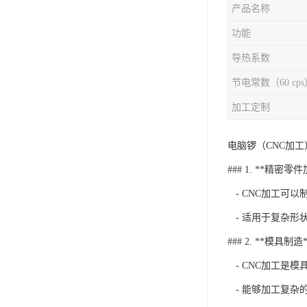
产品名称
功能
导热系数
节电常数（60 cps
加工定制
电脑锣（CNC加
### 1. **精密零
- CNC加工可
- 适用于复杂形
### 2. **模具制造*
- CNC加工是
- 能够加工复杂