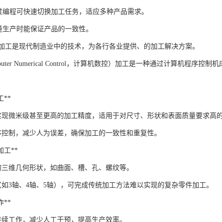
：通过编程可快速切换加工任务，适应多种产品需求。
：批量生产时能保证产品的一致性。
C加工是现代制造业中的技术，为各行各业提供、的加工解决方案。
puter Numerical Control，计算机数控）加工是一种通过计算
工**
够实现微米级甚至更高的加工精度，适用于对尺寸、形状和表面质量要求高
序控制，减少人为误差，确保加工的一致性和重复性。
状加工**
的三维几何形状，如曲面、槽、孔、螺纹等。
（如3轴、4轴、5轴），可完成传统加工方法难以实现的复杂零件加工。
作**
以连续工作，减少人工干预，提高生产效率。