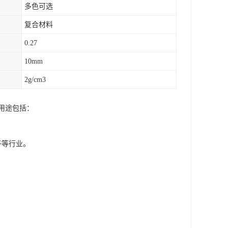
多色可选
复合材料
0.27
10mm
2g/cm3
用途包括：
子等行业。