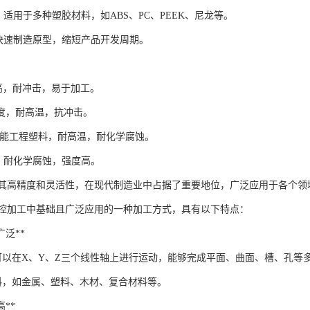
**：适用于多种塑胶材料，如ABS、PC、PEEK、尼龙等。
*：快速制造原型，缩短产品开发周期。
：
强度高，耐冲击，易于加工。
透明度，耐高温，抗冲击。
*：高性能工程塑料，耐高温，耐化学腐蚀。
耐磨，耐化学腐蚀，强度高。
借其高精度和灵活性，在现代制造业中占据了重要地位，广泛应用于各个领
数控加工中基础且广泛应用的一种加工方式，具有以下特点：
围广泛**
床可以在X、Y、Z三个线性轴上进行运动，能够完成平面、曲面、槽、孔等
料，如金属、塑料、木材、复合材料等。
高**