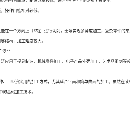
床的结构相对简单，制造成本较低，适合中小型企业或初学者使用。
低，操作门槛相对较低。
工只能在一个方向上（Z轴）进行切削，无法实现多角度加工，复杂零件的
扣等结构，加工难度较大。
域广泛**
工广泛应用于模具制造、机械零件加工、电子产品外壳加工、艺术品雕刻等
一种、且经济实用的加工方式，尤其适合平面和简单曲面的加工。虽然在
中的基础加工技术。