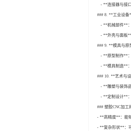
- **连接器与接
### 8. **工业设备*
- **机械部件
- **外壳与面板
### 9. **模具与
- **原型制作*
- **模具制造*
### 10. **艺术与
- **雕塑与装饰
- **定制设计*
### 塑胶CNC加
- **高精度**
- **复杂形状*