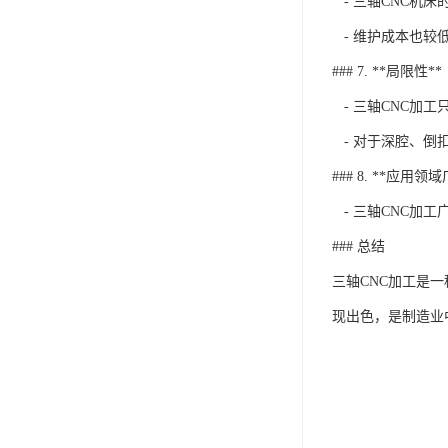
- 三轴CNC机
- 维护成本也较
### 7. **局限性**
- 三轴CNC加
- 对于深腔、倒
### 8. **应用领
- 三轴CNC加
### 总结
三轴CNC加工是
现出色，是制造业