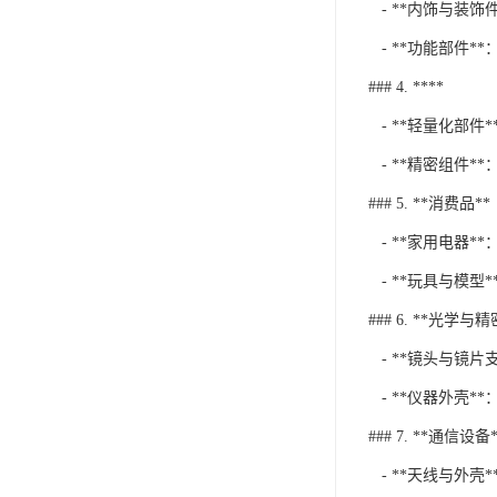
- **内饰与装
- **功能部件
### 4. ****
- **轻量化部
- **精密组件
### 5. **消费品**
- **家用电器*
- **玩具与模型
### 6. **光学与
- **镜头与镜片
- **仪器外壳*
### 7. **通信设备*
- **天线与外壳