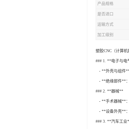
产品规格
是否进口
运输方式
加工级别
塑胶CNC（计算
### 1. **电子与
- **外壳与组
- **绝缘部件*
### 2. **器械**
- **手术器械*
- **设备外壳
### 3. **汽车工业*