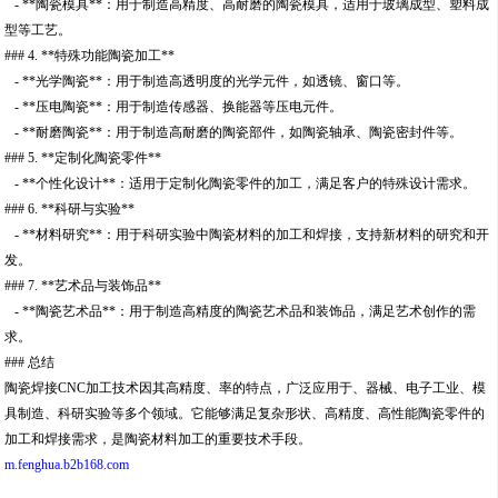
- **陶瓷模具**：用于制造高精度、高耐磨的陶瓷模具，适用于玻璃成型、塑料成
型等工艺。
### 4. **特殊功能陶瓷加工**
- **光学陶瓷**：用于制造高透明度的光学元件，如透镜、窗口等。
- **压电陶瓷**：用于制造传感器、换能器等压电元件。
- **耐磨陶瓷**：用于制造高耐磨的陶瓷部件，如陶瓷轴承、陶瓷密封件等。
### 5. **定制化陶瓷零件**
- **个性化设计**：适用于定制化陶瓷零件的加工，满足客户的特殊设计需求。
### 6. **科研与实验**
- **材料研究**：用于科研实验中陶瓷材料的加工和焊接，支持新材料的研究和开
发。
### 7. **艺术品与装饰品**
- **陶瓷艺术品**：用于制造高精度的陶瓷艺术品和装饰品，满足艺术创作的需
求。
### 总结
陶瓷焊接CNC加工技术因其高精度、率的特点，广泛应用于、器械、电子工业、模
具制造、科研实验等多个领域。它能够满足复杂形状、高精度、高性能陶瓷零件的
加工和焊接需求，是陶瓷材料加工的重要技术手段。
m.fenghua.b2b168.com