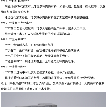
### 6. **材料兼容性**
- 陶瓷焊接CNC加工可以处理多种陶瓷材料，如氧化铝、氮化硅、碳化硅等，以及
陶瓷与金属的复合材料。
- 通过优化加工参数，可以减少陶瓷材料在加工过程中的开裂或破损。
### 7. **提高生产效率**
- CNC加工自动化程度高，可以大幅提高生产效率，减少人工干预。
- 结合焊接技术，可以实现陶瓷零件的快速成型和修复。
### 8. **应用领域**
- ****：制造耐高温、耐腐蚀的陶瓷部件。
- **设备**：生产高精度、生物相容性好的陶瓷植入物或器械。
- **电子工业**：加工陶瓷基板、绝缘体等电子元件。
- **能源领域**：制造燃料电池、太阳能电池等陶瓷组件。
### 9. **质量控制**
- CNC加工过程中可以实时监控加工参数，确保产品质量。
- 焊接后通过CNC加工进行尺寸检测和表面检查，确保零件符合设计要求。
总之，陶瓷焊接CNC加工结合了高精度、复杂成型和生产的特点，为陶瓷材料在制
造领域的应用提供了强有力的技术支持。