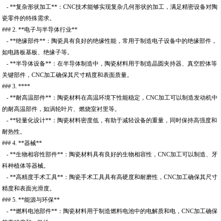
- **复杂形状加工**：CNC技术能够实现复杂几何形状的加工，满足精密设备对陶
瓷零件的特殊需求。
### 2. **电子与半导体行业**
- **绝缘部件**：陶瓷具有良好的绝缘性能，常用于制造电子设备中的绝缘部件，
如电路板基板、绝缘子等。
- **半导体设备**：在半导体制造中，陶瓷材料用于制造晶圆夹持器、真空腔体等
关键部件，CNC加工确保其尺寸精度和表面质量。
### 3. ****
- **耐高温部件**：陶瓷材料在高温环境下性能稳定，CNC加工可以制造发动机中
的耐高温部件，如涡轮叶片、燃烧室衬里等。
- **轻量化设计**：陶瓷材料密度低，有助于减轻设备的重量，同时保持高强度和
耐热性。
### 4. **器械**
- **生物相容性部件**：陶瓷材料具有良好的生物相容性，CNC加工可以制造、牙
科种植体等器械。
- **高精度手术工具**：陶瓷手术工具具有高硬度和耐磨性，CNC加工确保其尺寸
精度和表面光滑度。
### 5. **能源与环保**
- **燃料电池部件**：陶瓷材料用于制造燃料电池中的电解质和电，CNC加工确保