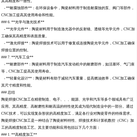
其高精度和一致性。
- **耐腐蚀部件**：在环保设备中，陶瓷材料用于制造耐腐蚀的泵、阀门等部件，
CNC加工提高其使用寿命和性能。
### 6. **光学与激光技术**
- **光学元件**：陶瓷材料用于制造激光器中的反射镜、透镜等光学元件，CNC加
工确保其高精度和表面质量。
- **激光焊接**：陶瓷焊接技术可以用于修复或连接陶瓷光学元件，CNC加工确保
焊接位置的控制。
### 7. **汽车工业**
- **耐磨部件**：陶瓷材料用于制造汽车发动机中的耐磨部件，如活塞环、气门座
等，CNC加工提高其使用寿命。
- **轻量化设计**：陶瓷材料有助于减轻汽车重量，提高燃油效率，CNC加工确保
其尺寸精度和性能。
### 总结
陶瓷焊接CNC加工在精密制造、电子、、、能源、光学和汽车等多个领域具有广泛
应用。其高精度、高耐磨性和耐高温的特性使其成为现代制造业中的一部分。通过
CNC技术，可以实现复杂形状的高精度加工，满足各行业对陶瓷零件的特殊需求。
陶瓷焊接CNC加工是一种结合了陶瓷材料特性、焊接技术和计算机数控（CNC）加
工的高精度制造工艺。其主要功能和应用包括以下几个方面：
### 1. **高精度加工**