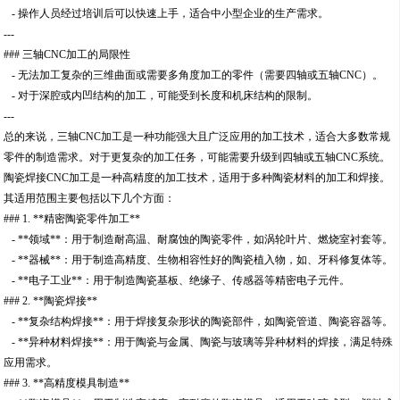
- 操作人员经过培训后可以快速上手，适合中小型企业的生产需求。
---
### 三轴CNC加工的局限性
- 无法加工复杂的三维曲面或需要多角度加工的零件（需要四轴或五轴CNC）。
- 对于深腔或内凹结构的加工，可能受到长度和机床结构的限制。
---
总的来说，三轴CNC加工是一种功能强大且广泛应用的加工技术，适合大多数常规
零件的制造需求。对于更复杂的加工任务，可能需要升级到四轴或五轴CNC系统。
陶瓷焊接CNC加工是一种高精度的加工技术，适用于多种陶瓷材料的加工和焊接。
其适用范围主要包括以下几个方面：
### 1. **精密陶瓷零件加工**
- **领域**：用于制造耐高温、耐腐蚀的陶瓷零件，如涡轮叶片、燃烧室衬套等。
- **器械**：用于制造高精度、生物相容性好的陶瓷植入物，如、牙科修复体等。
- **电子工业**：用于制造陶瓷基板、绝缘子、传感器等精密电子元件。
### 2. **陶瓷焊接**
- **复杂结构焊接**：用于焊接复杂形状的陶瓷部件，如陶瓷管道、陶瓷容器等。
- **异种材料焊接**：用于陶瓷与金属、陶瓷与玻璃等异种材料的焊接，满足特殊
应用需求。
### 3. **高精度模具制造**