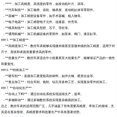
- ****：加工高精度、高强度的零件，如发动机叶片、涡等。
- **汽车制造**：加工轴类、齿轮、轴承座、发动机缸体等零部件。
- **器械**：加工精密设备零件，如手术器械、植入物等。
- **电子电器**：加工精密电子元件、连接器、外壳等。
- **模具制造**：加工模具型腔、芯子、导柱等。
- **通用机械**：加工机械设备的零部件，如泵体、阀门、液压缸等。
### 5. **加工精度**
- **高精度加工**：数控车床能够实现微米级甚至亚微米级的加工精度，适用于对
尺寸、形状和表面质量要求高的零件。
- **批量生产**：数控车床适合中小批量甚至大批量生产，能够保证产品的一致性
和重复性。
### 6. **特殊加工**
- **硬车削**：直接加工硬度较高的材料，如淬火钢、硬质合金等。
- **复合加工**：结合车削、铣削、钻孔等多种工艺，实现复杂零件的加工。
### 7. **自动化生产**
- **自动上下料**：通过自动化系统实现连续生产，提率。
- **多轴联动**：通过多轴数控系统实现复杂曲面的加工。
总之，数控车床的适用范围广泛，几乎涵盖了所有需要高精度、率加工的领域，尤
其是在复杂形状、高精度要求和批量生产中具有显著优势。