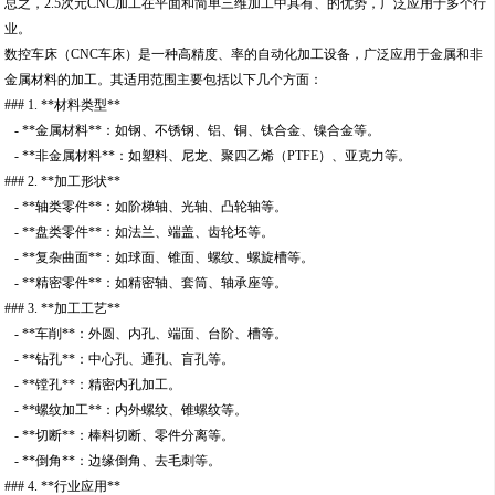
总之，2.5次元CNC加工在平面和简单三维加工中具有、的优势，广泛应用于多个行
业。
数控车床（CNC车床）是一种高精度、率的自动化加工设备，广泛应用于金属和非
金属材料的加工。其适用范围主要包括以下几个方面：
### 1. **材料类型**
- **金属材料**：如钢、不锈钢、铝、铜、钛合金、镍合金等。
- **非金属材料**：如塑料、尼龙、聚四乙烯（PTFE）、亚克力等。
### 2. **加工形状**
- **轴类零件**：如阶梯轴、光轴、凸轮轴等。
- **盘类零件**：如法兰、端盖、齿轮坯等。
- **复杂曲面**：如球面、锥面、螺纹、螺旋槽等。
- **精密零件**：如精密轴、套筒、轴承座等。
### 3. **加工工艺**
- **车削**：外圆、内孔、端面、台阶、槽等。
- **钻孔**：中心孔、通孔、盲孔等。
- **镗孔**：精密内孔加工。
- **螺纹加工**：内外螺纹、锥螺纹等。
- **切断**：棒料切断、零件分离等。
- **倒角**：边缘倒角、去毛刺等。
### 4. **行业应用**