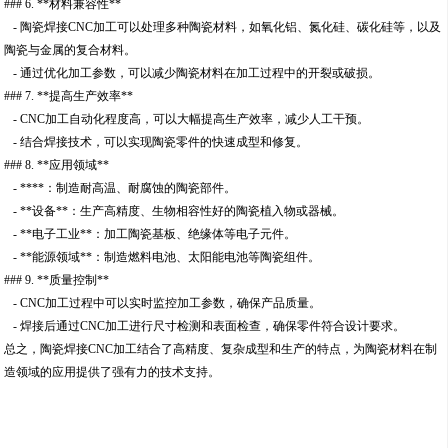
### 6. **材料兼容性**
- 陶瓷焊接CNC加工可以处理多种陶瓷材料，如氧化铝、氮化硅、碳化硅等，以及
陶瓷与金属的复合材料。
- 通过优化加工参数，可以减少陶瓷材料在加工过程中的开裂或破损。
### 7. **提高生产效率**
- CNC加工自动化程度高，可以大幅提高生产效率，减少人工干预。
- 结合焊接技术，可以实现陶瓷零件的快速成型和修复。
### 8. **应用领域**
- ****：制造耐高温、耐腐蚀的陶瓷部件。
- **设备**：生产高精度、生物相容性好的陶瓷植入物或器械。
- **电子工业**：加工陶瓷基板、绝缘体等电子元件。
- **能源领域**：制造燃料电池、太阳能电池等陶瓷组件。
### 9. **质量控制**
- CNC加工过程中可以实时监控加工参数，确保产品质量。
- 焊接后通过CNC加工进行尺寸检测和表面检查，确保零件符合设计要求。
总之，陶瓷焊接CNC加工结合了高精度、复杂成型和生产的特点，为陶瓷材料在制
造领域的应用提供了强有力的技术支持。