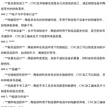
- **复杂形状加工**：CNC技术能够实现复杂几何形状的加工，满足精密设备对陶
瓷零件的特殊需求。
### 2. **电子与半导体行业**
- **绝缘部件**：陶瓷具有良好的绝缘性能，常用于制造电子设备中的绝缘部件，
如电路板基板、绝缘子等。
- **半导体设备**：在半导体制造中，陶瓷材料用于制造晶圆夹持器、真空腔体等
关键部件，CNC加工确保其尺寸精度和表面质量。
### 3. ****
- **耐高温部件**：陶瓷材料在高温环境下性能稳定，CNC加工可以制造发动机中
的耐高温部件，如涡轮叶片、燃烧室衬里等。
- **轻量化设计**：陶瓷材料密度低，有助于减轻设备的重量，同时保持高强度和
耐热性。
### 4. **器械**
- **生物相容性部件**：陶瓷材料具有良好的生物相容性，CNC加工可以制造、牙
科种植体等器械。
- **高精度手术工具**：陶瓷手术工具具有高硬度和耐磨性，CNC加工确保其尺寸
精度和表面光滑度。
### 5. **能源与环保**
- **燃料电池部件**：陶瓷材料用于制造燃料电池中的电解质和电，CNC加工确保