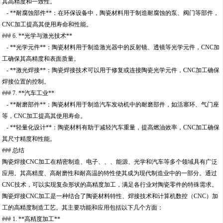
其高精度和一致性。
- **耐腐蚀部件**：在环保设备中，陶瓷材料用于制造耐腐蚀的泵、阀门等部件，
CNC加工提高其使用寿命和性能。
### 6. **光学与激光技术**
- **光学元件**：陶瓷材料用于制造激光器中的反射镜、透镜等光学元件，CNC加
工确保其高精度和表面质量。
- **激光焊接**：陶瓷焊接技术可以用于修复或连接陶瓷光学元件，CNC加工确保
焊接位置的控制。
### 7. **汽车工业**
- **耐磨部件**：陶瓷材料用于制造汽车发动机中的耐磨部件，如活塞环、气门座
等，CNC加工提高其使用寿命。
- **轻量化设计**：陶瓷材料有助于减轻汽车重量，提高燃油效率，CNC加工确保
其尺寸精度和性能。
### 总结
陶瓷焊接CNC加工在精密制造、电子、、、能源、光学和汽车等多个领域具有广泛
应用。其高精度、高耐磨性和耐高温的特性使其成为现代制造业中的一部分。通过
CNC技术，可以实现复杂形状的高精度加工，满足各行业对陶瓷零件的特殊需求。
陶瓷焊接CNC加工是一种结合了陶瓷材料特性、焊接技术和计算机数控（CNC）加
工的高精度制造工艺。其主要功能和应用包括以下几个方面：
### 1. **高精度加工**