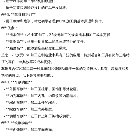
- 用于制作简单三维结构的原型件。
- 适合需要快速验证设计的产品开发阶段。
### 9. **教育和培训**
- 用于教学和培训，帮助初学者理解CNC加工的基本原理和操作。
### 优点：
- **成本低**：相比3D加工，2.5次元加工的设备成本和加工成本更低。
- **效率高**：适用于批量加工简单三维特征的零件。
- **精度高**：能够满足高精度加工需求。
总之，2.5次元CNC加工在制造业中具有广泛的应用，特别适合加工具有简单三维特
征的零件，兼具效率和成本优势。
车铣复合CNC加工是一种集车削和铣削功能于一体的制造技术，具有、高精度和多
功能的特点。以下是其主要功能：
### 1. **车削功能**
- **外圆车削**：加工圆柱形、圆锥形等外轮廓。
- **内孔车削**：加工内孔、内螺纹等内部结构。
- **端面车削**：加工工件的端面。
- **螺纹车削**：加工内外螺纹。
- **切槽车削**：在工件上加工沟槽或切断。
### 2. **铣削功能**
- **平面铣削**：加工平面表面。