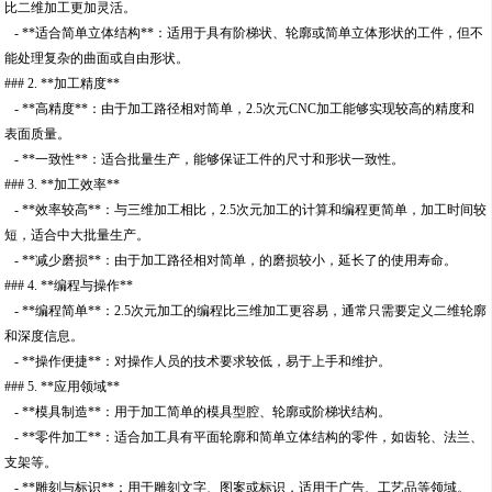
比二维加工更加灵活。
- **适合简单立体结构**：适用于具有阶梯状、轮廓或简单立体形状的工件，但不
能处理复杂的曲面或自由形状。
### 2. **加工精度**
- **高精度**：由于加工路径相对简单，2.5次元CNC加工能够实现较高的精度和
表面质量。
- **一致性**：适合批量生产，能够保证工件的尺寸和形状一致性。
### 3. **加工效率**
- **效率较高**：与三维加工相比，2.5次元加工的计算和编程更简单，加工时间较
短，适合中大批量生产。
- **减少磨损**：由于加工路径相对简单，的磨损较小，延长了的使用寿命。
### 4. **编程与操作**
- **编程简单**：2.5次元加工的编程比三维加工更容易，通常只需要定义二维轮廓
和深度信息。
- **操作便捷**：对操作人员的技术要求较低，易于上手和维护。
### 5. **应用领域**
- **模具制造**：用于加工简单的模具型腔、轮廓或阶梯状结构。
- **零件加工**：适合加工具有平面轮廓和简单立体结构的零件，如齿轮、法兰、
支架等。
- **雕刻与标识**：用于雕刻文字、图案或标识，适用于广告、工艺品等领域。