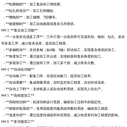
- **轮廓铣削**：加工复杂的三维轮廓。
- **钻孔和攻丝**：加工孔和螺纹。
- **槽铣削**：加工键槽、T型槽等。
- **曲面铣削**：加工自由曲面或复杂几何形状。
### 3. **复合加工功能**
- **一次装夹完成多工序**：工件只需一次装夹即可完成车削、铣削、钻孔、攻丝
等多道工序，减少装夹误差，提高加工精度。
- **多轴联动**：支持多轴（如4轴、5轴）联动加工，实现复杂形状的加工。
- **角度加工**：通过旋转工作台或，实现斜面和复杂角度的加工。
- **多面加工**：通过旋转工件，加工多个面，减少装夹次数。
### 4. **自动化功能**
- **自动换刀**：配备刀库，实现自动换刀，提高加工效率。
- **自动测量**：集成测量系统，实时监控加工精度，自动补偿误差。
- **自动上下料**：支持机器人或自动送料系统，实现无人化生产。
### 5. **高精度加工**
- **高刚性结构**：机床结构设计坚固，确保加工过程中的稳定性。
- **精密控制系统**：采用高精度伺服系统和数控系统，确保加工精度。
- **温度补偿**：通过温度传感器和补偿系统，减少热变形对加工精度的影响。
### 6. **多功能加工**